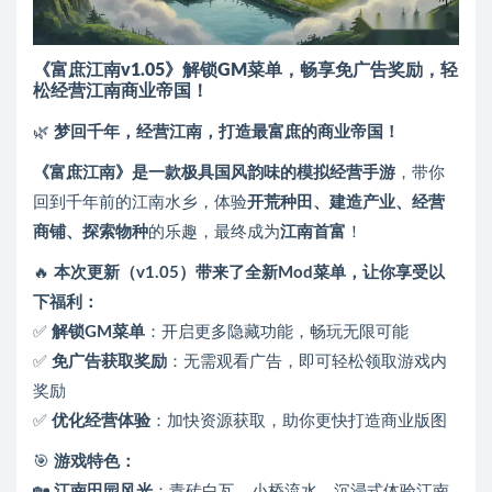
《富庶江南v1.05》解锁GM菜单，畅享免广告奖励，轻
松经营江南商业帝国！
🌿
梦回千年，经营江南，打造最富庶的商业帝国！
《富庶江南》是一款极具国风韵味的模拟经营手游
，带你
回到千年前的江南水乡，体验
开荒种田、建造产业、经营
商铺、探索物种
的乐趣，最终成为
江南首富
！
🔥
本次更新（v1.05）带来了全新Mod菜单，让你享受以
下福利：
✅
解锁GM菜单
：开启更多隐藏功能，畅玩无限可能
✅
免广告获取奖励
：无需观看广告，即可轻松领取游戏内
奖励
✅
优化经营体验
：加快资源获取，助你更快打造商业版图
🎯
游戏特色：
🏡
江南田园风光
：青砖白瓦，小桥流水，沉浸式体验江南