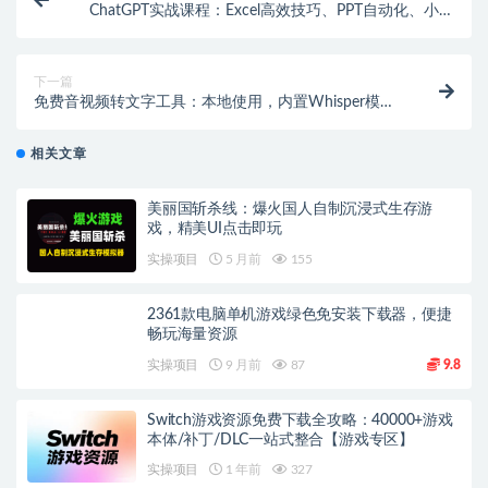
ChatGPT实战课程：Excel高效技巧、PPT自动化、小红
书爆款笔记创作全攻略
下一篇
免费音视频转文字工具：本地使用，内置Whisper模
型，精准提取文案
相关文章
美丽国斩杀线：爆火国人自制沉浸式生存游
戏，精美UI点击即玩
实操项目
5 月前
155
2361款电脑单机游戏绿色免安装下载器，便捷
畅玩海量资源
实操项目
9 月前
87
9.8
Switch游戏资源免费下载全攻略：40000+游戏
本体/补丁/DLC一站式整合【游戏专区】
实操项目
1 年前
327