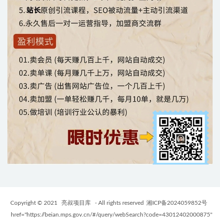
Copyright © 2021
亮叔项目库
- All rights reserved
湘ICP备2024059852号
href="https://beian.mps.gov.cn/#/query/webSearch?code=43012402000875"