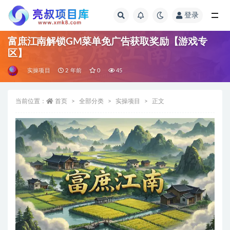
登录
全部
富庶江南解锁GM菜单免广告获取奖励【游戏专
区】
实操项目
2 年前
0
45
当前位置：
首页
全部分类
实操项目
正文