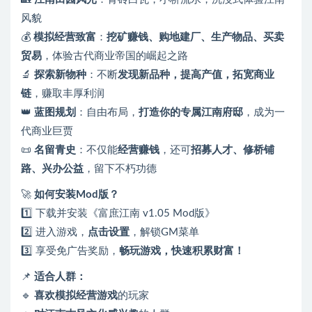
风貌
💰
模拟经营致富
：
挖矿赚钱、购地建厂、生产物品、买卖
贸易
，体验古代商业帝国的崛起之路
🔬
探索新物种
：不断
发现新品种，提高产值，拓宽商业
链
，赚取丰厚利润
👑
蓝图规划
：自由布局，
打造你的专属江南府邸
，成为一
代商业巨贾
📜
名留青史
：不仅能
经营赚钱
，还可
招募人才、修桥铺
路、兴办公益
，留下不朽功德
🚀
如何安装Mod版？
1️⃣ 下载并安装《富庶江南 v1.05 Mod版》
2️⃣ 进入游戏，
点击设置
，解锁GM菜单
3️⃣ 享受免广告奖励，
畅玩游戏，快速积累财富！
📌
适合人群：
🔹
喜欢模拟经营游戏
的玩家