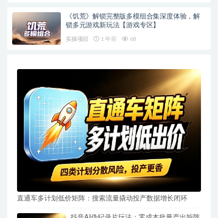
《饥荒》解锁完整版多模组合集深度体验，解
锁多元游戏新玩法【游戏专区】
实操项目
1 年前
68
直通车多计划低价矩阵：搜索流量撬动投产数据增长闭环
抖音AI伪纪录片玩法：零成本批量产出矩阵