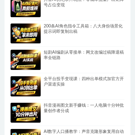
号占位变现
200条AI角色指令工具箱：八大身份场景化
提示词即复制出稿
短剧AI编剧从零接单：网文改编过稿降退稿
率全链路
全平台投手变现课：四种出单模式加官方开
户渠道实操
抖音漫画图文新手赚钱：一人电脑十分钟批
量创作者分成
AI数字人口播教学：声音克隆形象复用自动