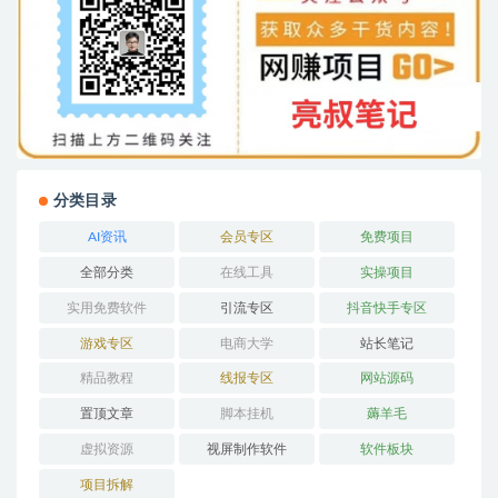
分类目录
AI资讯
会员专区
免费项目
全部分类
在线工具
实操项目
实用免费软件
引流专区
抖音快手专区
游戏专区
电商大学
站长笔记
精品教程
线报专区
网站源码
置顶文章
脚本挂机
薅羊毛
虚拟资源
视屏制作软件
软件板块
项目拆解