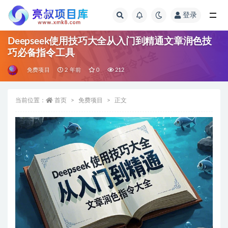
登录
全部
Deepseek使用技巧大全从入门到精通文章润色技
巧必备指令工具
免费项目
2 年前
0
212
当前位置：
首页
免费项目
正文