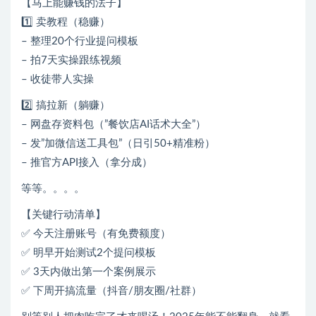
【马上能赚钱的法子】
1️⃣ 卖教程（稳赚）
– 整理20个行业提问模板
– 拍7天实操跟练视频
– 收徒带人实操
2️⃣ 搞拉新（躺赚）
– 网盘存资料包（”餐饮店AI话术大全”）
– 发”加微信送工具包”（日引50+精准粉）
– 推官方API接入（拿分成）
等等。。。。
【关键行动清单】
✅ 今天注册账号（有免费额度）
✅ 明早开始测试2个提问模板
✅ 3天内做出第一个案例展示
✅ 下周开搞流量（抖音/朋友圈/社群）