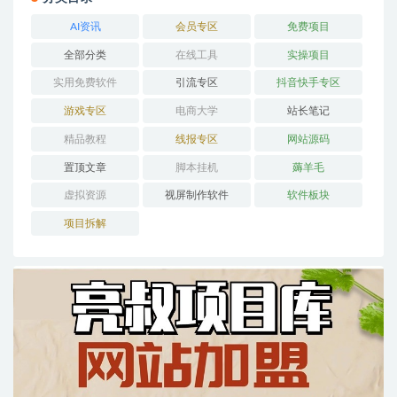
AI资讯
会员专区
免费项目
全部分类
在线工具
实操项目
实用免费软件
引流专区
抖音快手专区
游戏专区
电商大学
站长笔记
精品教程
线报专区
网站源码
置顶文章
脚本挂机
薅羊毛
虚拟资源
视屏制作软件
软件板块
项目拆解