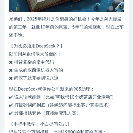
兄弟们，2025年绝对是你翻身的好机会！今年是AI大爆发
的第三年，就像10年前的淘宝、5年前的短视频，现在上车
还不晚。
【为啥必须用DeepSeek？】
以前用AI跟伺候大爷似的：
✖️ 得背复杂的指令代码
✖️ 生成的东西像机器人写的
✖️ 问深了就开始胡说八道
现在DeepSeek就像你公司新来的985助理：
✔️ 说人话就能使（比如”帮我想10个奶茶店开业活动”）
✔️ 打破砂锅问到底（连续追问能挖出客户真实需求）
✔️ 最懂搞钱套路（直接给变现方案）
【手把手教学：小白提问公式】
记住这两个万能模板，比报19800的私董会有用：