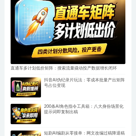
直通车多计划低价矩阵：搜索流量撬动投产数据增长闭环
抖音AI伪纪录片玩法：零成本批量产出矩阵
号占位变现
200条AI角色指令工具箱：八大身份场景化
提示词即复制出稿
短剧AI编剧从零接单：网文改编过稿降退稿