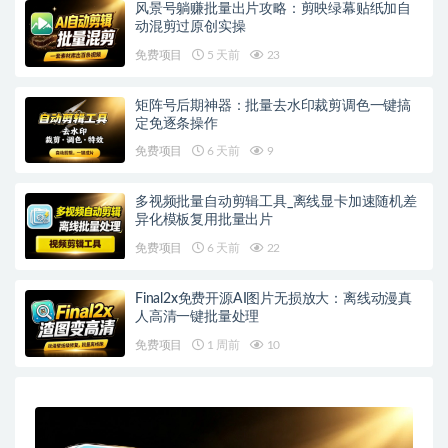
风景号躺赚批量出片攻略：剪映绿幕贴纸加自
动混剪过原创实操
免费项目
5 天前
23
矩阵号后期神器：批量去水印裁剪调色一键搞
定免逐条操作
免费项目
6 天前
9
多视频批量自动剪辑工具_离线显卡加速随机差
异化模板复用批量出片
免费项目
6 天前
22
Final2x免费开源AI图片无损放大：离线动漫真
人高清一键批量处理
免费项目
1 周前
10