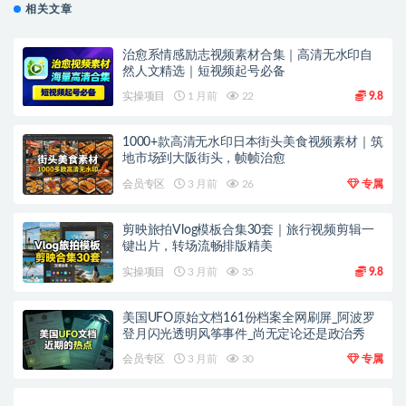
相关文章
治愈系情感励志视频素材合集｜高清无水印自
然人文精选｜短视频起号必备
实操项目
1 月前
22
9.8
1000+款高清无水印日本街头美食视频素材｜筑
地市场到大阪街头，帧帧治愈
会员专区
3 月前
26
专属
剪映旅拍Vlog模板合集30套｜旅行视频剪辑一
键出片，转场流畅排版精美
实操项目
3 月前
35
9.8
美国UFO原始文档161份档案全网刷屏_阿波罗
登月闪光透明风筝事件_尚无定论还是政治秀
会员专区
3 月前
30
专属