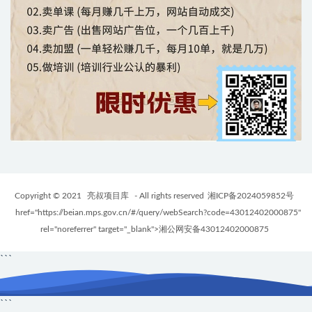
Copyright © 2021
亮叔项目库
- All rights reserved
湘ICP备2024059852号
href="https://beian.mps.gov.cn/#/query/webSearch?code=43012402000875"
rel="noreferrer" target="_blank">湘公网安备43012402000875
```
```