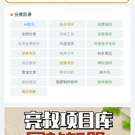
分类目录
AI资讯
会员专区
免费项目
全部分类
在线工具
实操项目
实用免费软件
引流专区
抖音快手专区
游戏专区
电商大学
站长笔记
精品教程
线报专区
网站源码
置顶文章
脚本挂机
薅羊毛
虚拟资源
视屏制作软件
软件板块
项目拆解