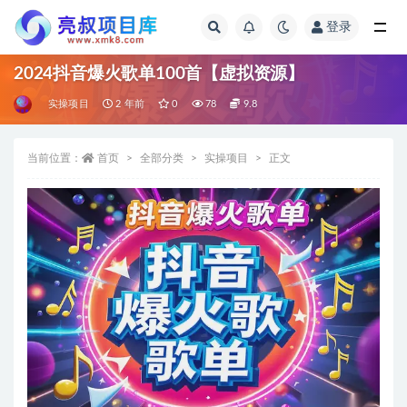
登录
全部
2024抖音爆火歌单100首【虚拟资源】
实操项目
2 年前
0
78
9.8
当前位置：
首页
全部分类
实操项目
正文