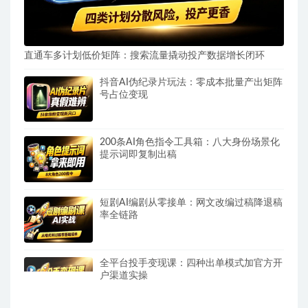
直通车多计划低价矩阵：搜索流量撬动投产数据增长闭环
抖音AI伪纪录片玩法：零成本批量产出矩阵
号占位变现
200条AI角色指令工具箱：八大身份场景化
提示词即复制出稿
短剧AI编剧从零接单：网文改编过稿降退稿
率全链路
全平台投手变现课：四种出单模式加官方开
户渠道实操