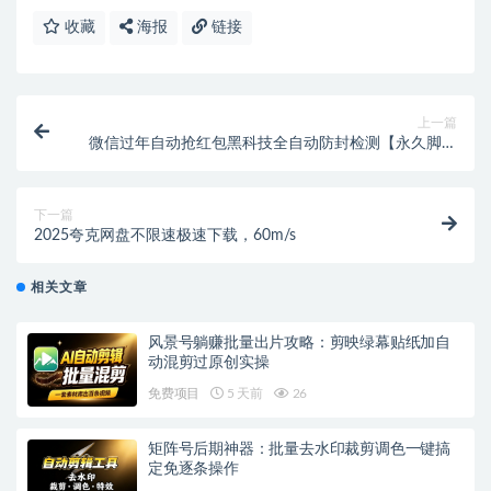
收藏
海报
链接
上一篇
微信过年自动抢红包黑科技全自动防封检测【永久脚本
+使用教程】
下一篇
2025夸克网盘不限速极速下载，60m/s
相关文章
风景号躺赚批量出片攻略：剪映绿幕贴纸加自
动混剪过原创实操
免费项目
5 天前
26
矩阵号后期神器：批量去水印裁剪调色一键搞
定免逐条操作