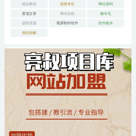
精品教程
线报专区
网站源码
置顶文章
脚本挂机
薅羊毛
虚拟资源
视屏制作软件
软件板块
项目拆解