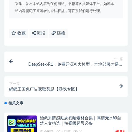
采集、发布本站内容到任何网站、书籍等各类媒体平台。如若本
站内容侵犯了原著者的合法权益，可联系我们进行处理。
收藏
海报
链接
上一篇
DeepSeek-R1：免费开源AI大模型，本地部署才是王
道！性能媲美OpenAI GPT-O1
下一篇
蚂蚁王国免广告获取奖励【游戏专区】
相关文章
治愈系情感励志视频素材合集｜高清无水印自
然人文精选｜短视频起号必备
实操项目
1 月前
22
9.8