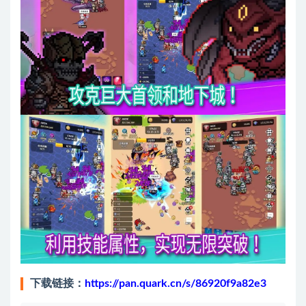
下载链接：
https://pan.quark.cn/s/86920f9a82e3