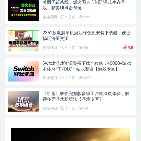
美丽国斩杀线：爆火国人自制沉浸式生存游
戏，精美UI点击即玩
实操项目
5 月前
155
2361款电脑单机游戏绿色免安装下载器，便捷
畅玩海量资源
实操项目
9 月前
86
9.8
Switch游戏资源免费下载全攻略：40000+游戏
本体/补丁/DLC一站式整合【游戏专区】
实操项目
1 年前
327
《饥荒》解锁完整版多模组合集深度体验，解
锁多元游戏新玩法【游戏专区】
实操项目
1 年前
68