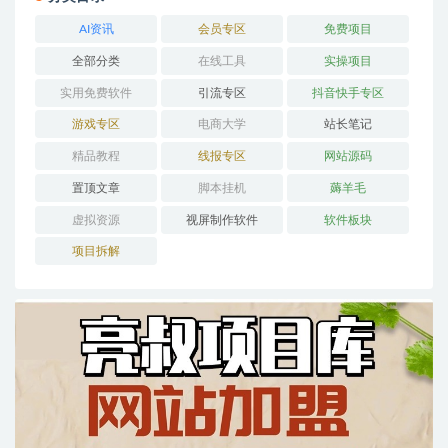
AI资讯
会员专区
免费项目
全部分类
在线工具
实操项目
实用免费软件
引流专区
抖音快手专区
游戏专区
电商大学
站长笔记
精品教程
线报专区
网站源码
置顶文章
脚本挂机
薅羊毛
虚拟资源
视屏制作软件
软件板块
项目拆解