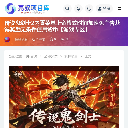
登录
全部
传说鬼剑士2内置菜单上帝模式时间加速免广告获
得奖励无条件使用货币【游戏专区】
实操项目
2 年前
0
59
当前位置：
首页
全部分类
实操项目
正文