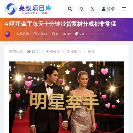
登录
全部
AI明星牵手每天十分钟带货素材分成都非常猛
实操项目
2 年前
0
49
9.8
当前位置：
首页
全部分类
实操项目
正文