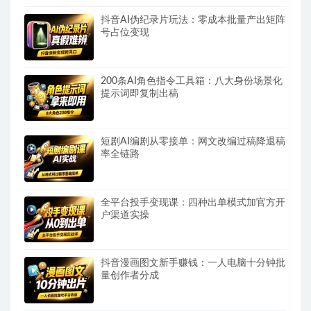
抖音AI伪纪录片玩法：零成本批量产出矩阵
号占位变现
200条AI角色指令工具箱：八大身份场景化
提示词即复制出稿
短剧AI编剧从零接单：网文改编过稿降退稿
率全链路
全平台投手变现课：四种出单模式加官方开
户渠道实操
抖音漫画图文新手赚钱：一人电脑十分钟批
量创作者分成