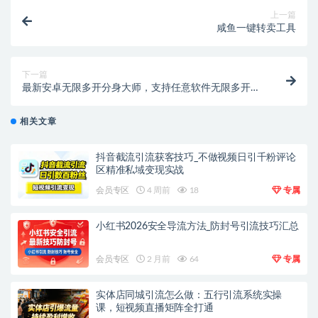
上一篇
咸鱼一键转卖工具
下一篇
最新安卓无限多开分身大师，支持任意软件无限多开
【永久脚本+使用教程】
相关文章
抖音截流引流获客技巧_不做视频日引千粉评论
区精准私域变现实战
会员专区
4 周前
18
专属
小红书2026安全导流方法_防封号引流技巧汇总
会员专区
2 月前
64
专属
实体店同城引流怎么做：五行引流系统实操
课，短视频直播矩阵全打通