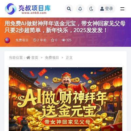
登录
全部
用免费AI做财神拜年送金元宝，带女神回家见父母
只要2步超简单，新年快乐，2025发发发！
免费项目
2 年前
0
325
当前位置：
首页
免费项目
正文