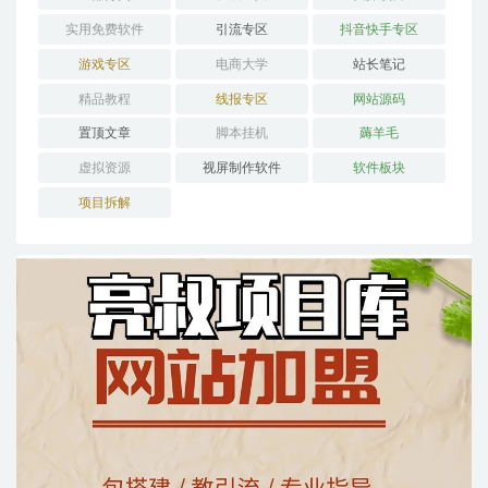
实用免费软件
引流专区
抖音快手专区
游戏专区
电商大学
站长笔记
精品教程
线报专区
网站源码
置顶文章
脚本挂机
薅羊毛
虚拟资源
视屏制作软件
软件板块
项目拆解