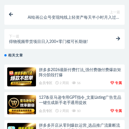
上一篇
AI绘画公众号变现纯线上轻资产每天半小时月入过万
【飞书教程】
下一篇
得物视频带货项目日入200+零门槛可长期做!
相关文章
拼多多2026最新付费打法_强付费微付费爆款矩
阵分阶段打爆
会员专区
2 周前
16
专属
127条亚马逊专用GPT指令_文案Listing广告竞品
一键生成新手老手通用提效
会员专区
2 周前
10
专属
拼多多开店从零到爆款运营_选品推广流量断流