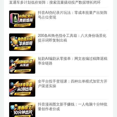
直通车多计划低价矩阵：搜索流量撬动投产数据增长闭环
抖音AI伪纪录片玩法：零成本批量产出矩阵
号占位变现
200条AI角色指令工具箱：八大身份场景化
提示词即复制出稿
短剧AI编剧从零接单：网文改编过稿降退稿
率全链路
全平台投手变现课：四种出单模式加官方开
户渠道实操
抖音漫画图文新手赚钱：一人电脑十分钟批
量创作者分成