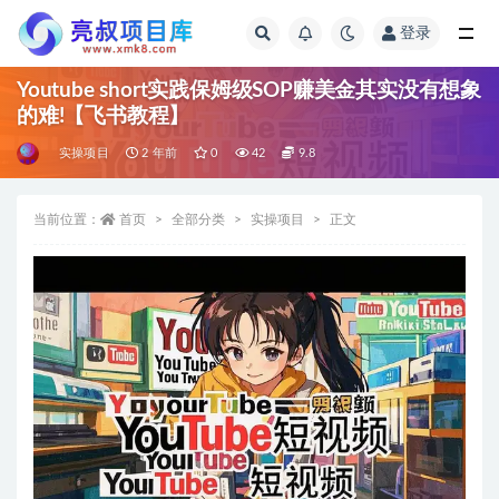
登录
全部
Youtube short实践保姆级SOP赚美金其实没有想象
的难!【飞书教程】
实操项目
2 年前
0
42
9.8
当前位置：
首页
全部分类
实操项目
正文