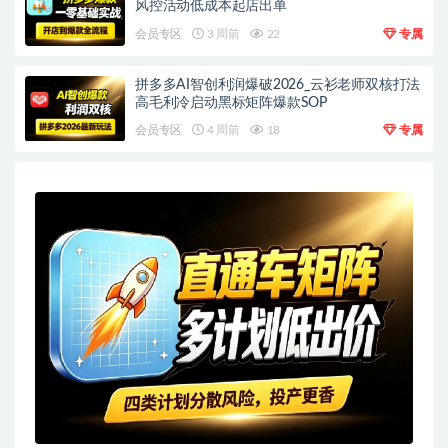
风控活动低成本起店出单
会员专区
3 周前
22
专属
拼多多AI智创利润爆破2026_云衫老师双核打法
高毛利冷启动黑标矩阵爆款SOP
会员专区
4 周前
18
专属