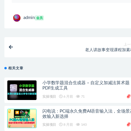
admin
会员
上一
老人讲故事变现课程加素
相关文章
小学数学题混合生成器 – 自定义加减法算术题
PDF生成工具
实操项目
6 月前
71
闪电说：PC端永久免费AI语音输入法，全场景
效输入新选择
实操项目
8 月前
140