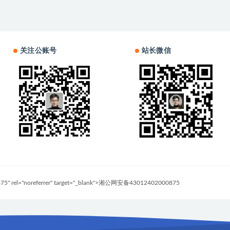
关注公账号
站长微信
0875" rel="noreferrer" target="_blank">湘公网安备43012402000875