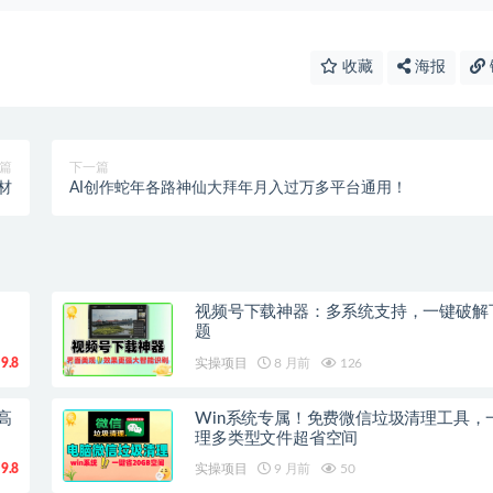
收藏
海报
篇
下一篇
材
AI创作蛇年各路神仙大拜年月入过万多平台通用！
视频号下载神器：多系统支持，一键破解
题
9.8
实操项目
8 月前
126
高
Win系统专属！免费微信垃圾清理工具，
理多类型文件超省空间
9.8
实操项目
9 月前
50