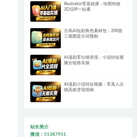
Illustrator零基础课：绘图特效
3D渲IP一站通
古风AI短剧角色素材包：200套
三视图提示词预制
AI漫剧零出镜变现：小说转短视
频全链路实操
AI漫剧小说转短视频：零真人出
镜高效变现指南
站长简介
微信：51387951