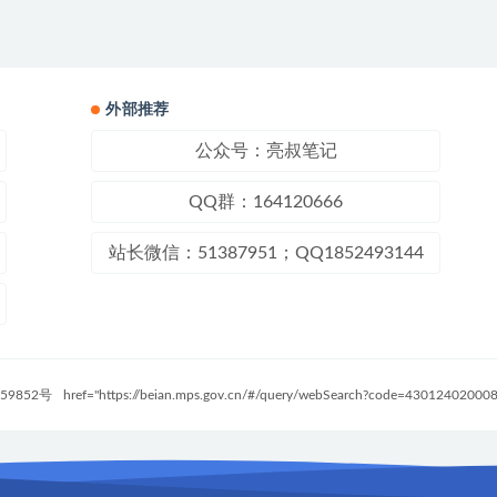
外部推荐
公众号：亮叔笔记
QQ群：164120666
站长微信：51387951；QQ1852493144
59852号
href="https://beian.mps.gov.cn/#/query/webSearch?code=4301240200