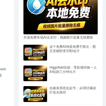
开源免费本地AI去水印：视频图片批量无痕擦除
这个免费AI神器免费不限次：图
文音频秒变10秒短片
Higgsfield实操：零影视经验一人
in
AI短剧三分钟出片
软
自媒体系统化起号：从0到1爆款
打造全路径