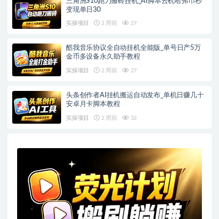
三角洲S10跑刀搬砖挂机_AI脚本云机哈弗币秒
变现单日30
实操项目
2 周前
27
酷我音乐协议全自动挂机全能版_单号日产5万
金币多设备永久助手教程
实操项目
2 周前
27
头条创作者AI挂机搬运自动发布_单机日赚几十
安卓月卡脚本教程
实操项目
2 周前
32