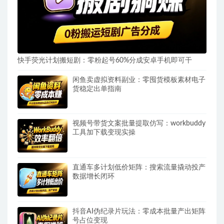
快手荧光计划搬短剧：零粉起号60%分成安卓手机即可干
闲鱼卖虚拟资料副业：零囤货模板素材电子
货稳定出单指南
视频号带货文案批量提取仿写：workbuddy
工具加下载变现实操
直通车多计划低价矩阵：搜索流量撬动投产
数据增长闭环
抖音AI伪纪录片玩法：零成本批量产出矩阵
号占位变现