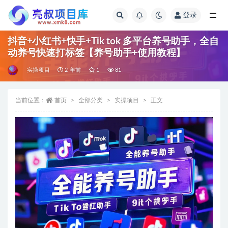
登录
全部
抖音+小红书+快手+Tik tok 多平台养号助手，全自
动养号快速打标签【养号助手+使用教程】
实操项目
2 年前
1
81
当前位置：
首页
全部分类
实操项目
正文