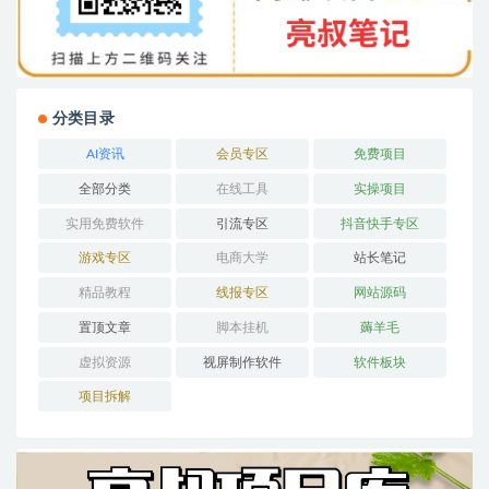
分类目录
AI资讯
会员专区
免费项目
全部分类
在线工具
实操项目
实用免费软件
引流专区
抖音快手专区
游戏专区
电商大学
站长笔记
精品教程
线报专区
网站源码
置顶文章
脚本挂机
薅羊毛
虚拟资源
视屏制作软件
软件板块
项目拆解