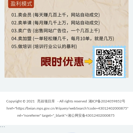
Copyright © 2021
亮叔项目库
- All rights reserved
湘ICP备2024059852号
href="https://beian.mps.gov.cn/#/query/webSearch?code=43012402000875"
rel="noreferrer" target="_blank">湘公网安备43012402000875
```