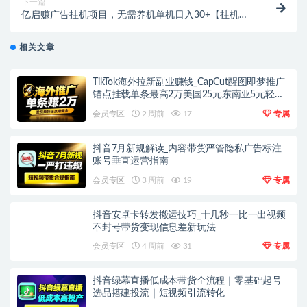
下一篇
亿启赚广告挂机项目，无需养机单机日入30+【挂机脚
本+使用教程】
相关文章
TikTok海外拉新副业赚钱_CapCut醒图即梦推广
锚点挂载单条最高2万美国25元东南亚5元轻资
产上手
会员专区
2 周前
17
专属
抖音7月新规解读_内容带货严管隐私广告标注
账号垂直运营指南
会员专区
3 周前
19
专属
抖音安卓卡转发搬运技巧_十几秒一比一出视频
不封号带货变现信息差新玩法
会员专区
4 周前
31
专属
抖音绿幕直播低成本带货全流程｜零基础起号
选品搭建投流｜短视频引流转化