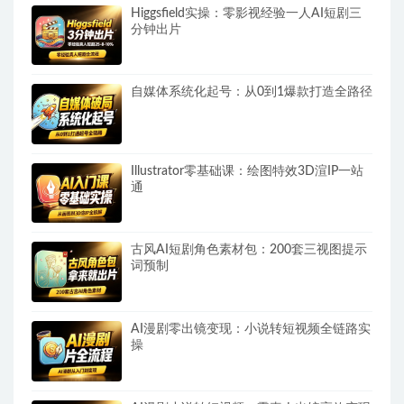
Higgsfield实操：零影视经验一人AI短剧三
分钟出片
自媒体系统化起号：从0到1爆款打造全路径
Illustrator零基础课：绘图特效3D渲IP一站
通
古风AI短剧角色素材包：200套三视图提示
词预制
AI漫剧零出镜变现：小说转短视频全链路实
操