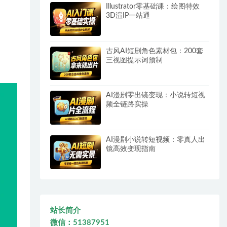
Illustrator零基础课：绘图特效
3D渲IP一站通
古风AI短剧角色素材包：200套
三视图提示词预制
AI漫剧零出镜变现：小说转短视
频全链路实操
AI漫剧小说转短视频：零真人出
镜高效变现指南
站长简介
微信：51387951