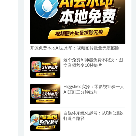
开源免费本地AI去水印：视频图片批量无痕擦除
这个免费AI神器免费不限次：图
文音频秒变10秒短片
Higgsfield实操：零影视经验一人
AI短剧三分钟出片
自媒体系统化起号：从0到1爆款
打造全路径