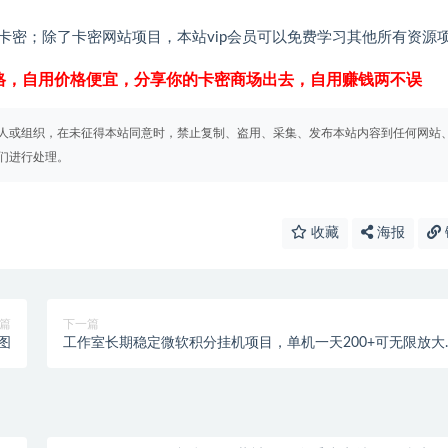
卡密；除了卡密网站项目，本站vip会员可以免费学习其他所有资源
格，自用价格便宜，分享你的卡密商场出去，自用赚钱两不误
人或组织，在未征得本站同意时，禁止复制、盗用、采集、发布本站内容到任何网站
们进行处理。
收藏
海报
篇
下一篇
图
工作室长期稳定微软积分挂机项目，单机一天200+可无限放大
【中控脚本+使用教程】