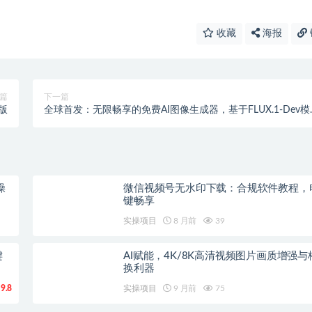
收藏
海报
篇
下一篇
版
全球首发：无限畅享的免费AI图像生成器，基于FLUX.1-Dev模
型，永久无限制使用Ai绘画
操
微信视频号无水印下载：合规软件教程，
键畅享
实操项目
8 月前
39
键
AI赋能，4K/8K高清视频图片画质增强与
换利器
9.8
实操项目
9 月前
75