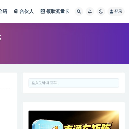
介绍
合伙人
领取流量卡
登录
幕