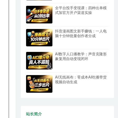
全平台投手变现课：四种出单模
式加官方开户渠道实操
抖音漫画图文新手赚钱：一人电
脑十分钟批量创作者分成
AI数字人口播教学：声音克隆形
象复用自动变现闭环
AI无线画布：零成本AI吃播带货
视频自动生成
站长简介