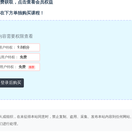
费获取，点击查看会员权益
在下方单独购买课程！
内容需要权限查看
用户特权：
9.8积分
员用户特权：
免费
用户特权：
免费
推荐
登录后购买
人或组织，在未征得本站同意时，禁止复制、盗用、采集、发布本站内容到任何网站
们进行处理。