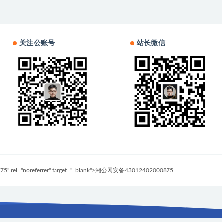
关注公账号
站长微信
0875" rel="noreferrer" target="_blank">湘公网安备43012402000875