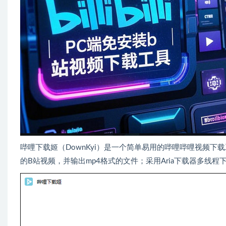
哔哩下载姬（DownKyi）是一个简单易用的哔哩哔哩视频
的B站视频，并输出mp4格式的文件；采用Aria下载器多线程