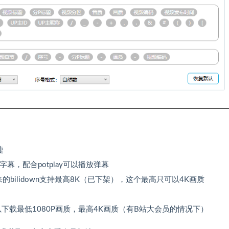
捷
，配合potplay可以播放弹幕
bilidown支持最高8K（已下架），这个最高只可以4K画质
下载最低1080P画质，最高4K画质（有B站大会员的情况下）