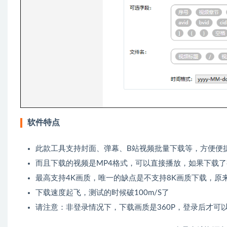
软件特点
此款工具支持封面、弹幕、B站视频批量下载等，方便便
而且下载的视频是MP4格式，可以直接播放，如果下载了字幕
最高支持4K画质，唯一的缺点是不支持8K画质下载，原来的
下载速度起飞，测试的时候破100m/S了
请注意：非登录情况下，下载画质是360P，登录后才可以