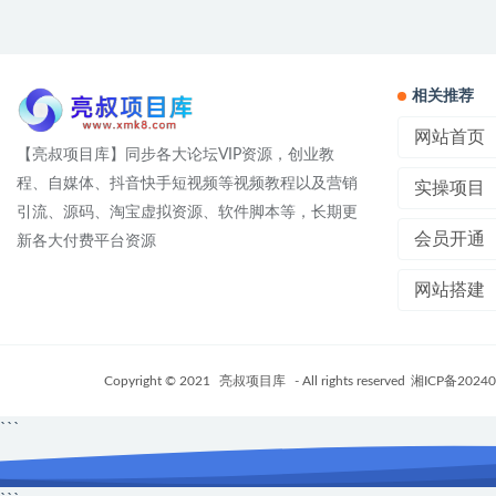
相关推荐
网站首页
【亮叔项目库】同步各大论坛VIP资源，创业教
程、自媒体、抖音快手短视频等视频教程以及营销
实操项目
引流、源码、淘宝虚拟资源、软件脚本等，长期更
会员开通
新各大付费平台资源
网站搭建
Copyright © 2021
亮叔项目库
- All rights reserved
湘ICP备20240
```