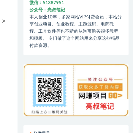
微信：51387951
公众号：亮叔笔记
本人创业10年，多家网站VIP付费会员，本站分
享创业项目、创业教程、主题源码、电商教
程、工具软件等也不断的从淘宝购买很多教程
和模板。 专门做了这个网站用来分享这些精品
付款资源。