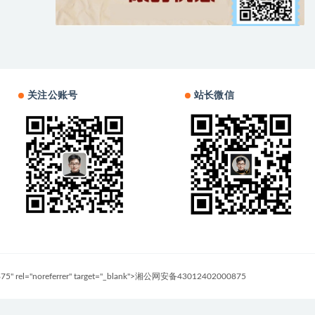
关注公账号
站长微信
0875" rel="noreferrer" target="_blank">湘公网安备43012402000875