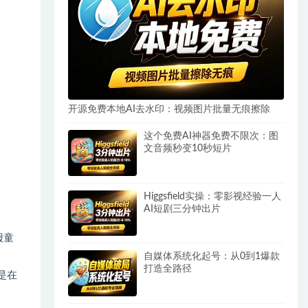
开源免费本地AI去水印：视频图片批量无痕擦除
这个免费AI神器免费不限次：图
文音频秒变10秒短片
Higgsfield实操：零影视经验一人
AI短剧三分钟出片
报童
自媒体系统化起号：从0到1爆款
打造全路径
是在