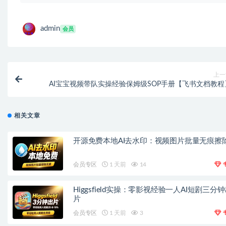
admin
会员
上一
AI宝宝视频带队实操经验保姆级SOP手册【飞书文档教程
相关文章
开源免费本地AI去水印：视频图片批量无痕擦
会员专区
1 天前
14
Higgsfield实操：零影视经验一人AI短剧三分
片
会员专区
1 天前
3