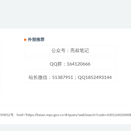
外部推荐
公众号：亮叔笔记
QQ群：164120666
站长微信：51387951；QQ1852493144
59852号
href="https://beian.mps.gov.cn/#/query/webSearch?code=4301240200