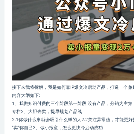
接下来我将拆解，我是如何靠IP爆文冷启动产品，打造一个兼
内容大纲如下:
1、我做知识付费的三个阶段第一阶段:没有产品，分销为主第
专栏2、大胆去卖，提早规划产品线
2.1你做什么事就会吸引什么样的人2.2关注异常值，才能更好
“卖”你自己3、做小报童，怎么更快冷启动成功