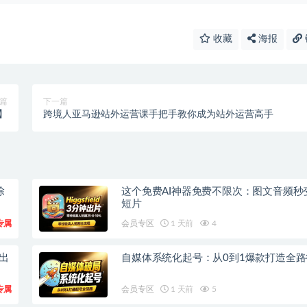
收藏
海报
篇
下一篇
】
跨境人亚马逊站外运营课手把手教你成为站外运营高手
除
这个免费AI神器免费不限次：图文音频秒
短片
专属
会员专区
1 天前
4
钟出
自媒体系统化起号：从0到1爆款打造全路
专属
会员专区
1 天前
5