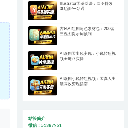
Illustrator零基础课：绘图特效
3D渲IP一站通
古风AI短剧角色素材包：200套
三视图提示词预制
AI漫剧零出镜变现：小说转短视
频全链路实操
AI漫剧小说转短视频：零真人出
镜高效变现指南
、
站长简介
微信：51387951