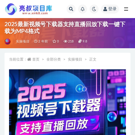
登录
全部
2025最新视频号下载器支持直播回放下载一键下
载为MP4格式
实操项目
2 年前
0
218
9.8
当前位置：
首页
全部分类
实操项目
正文