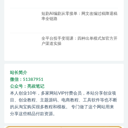
短剧AI编剧从零接单：网文改编过稿降退稿
率全链路
全平台投手变现课：四种出单模式加官方开
户渠道实操
站长简介
微信：51387951
公众号：亮叔笔记
本人创业10年，多家网站VIP付费会员，本站分享创业项
目、创业教程、主题源码、电商教程、工具软件等也不断
的从淘宝购买很多教程和模板。 专门做了这个网站用来
分享这些精品付款资源。