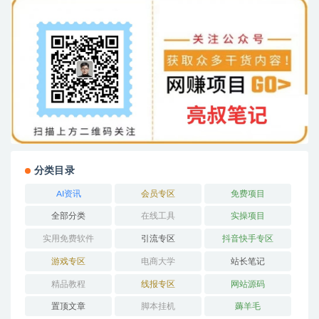
分类目录
AI资讯
会员专区
免费项目
全部分类
在线工具
实操项目
实用免费软件
引流专区
抖音快手专区
游戏专区
电商大学
站长笔记
精品教程
线报专区
网站源码
置顶文章
脚本挂机
薅羊毛