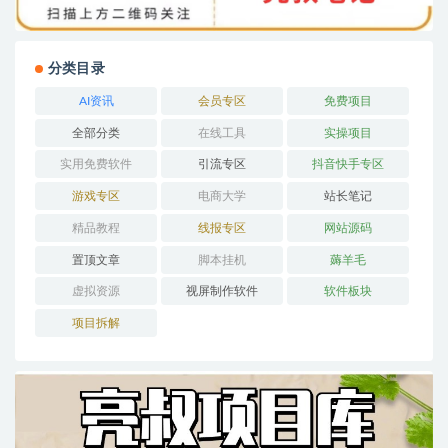
分类目录
AI资讯
会员专区
免费项目
全部分类
在线工具
实操项目
实用免费软件
引流专区
抖音快手专区
游戏专区
电商大学
站长笔记
精品教程
线报专区
网站源码
置顶文章
脚本挂机
薅羊毛
虚拟资源
视屏制作软件
软件板块
项目拆解