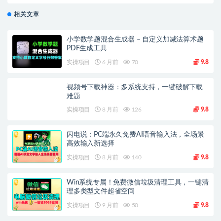
相关文章
小学数学题混合生成器 – 自定义加减法算术题
PDF生成工具
实操项目
6 月前
70
9.8
视频号下载神器：多系统支持，一键破解下载
难题
实操项目
8 月前
126
9.8
闪电说：PC端永久免费AI语音输入法，全场景
高效输入新选择
实操项目
8 月前
140
9.8
Win系统专属！免费微信垃圾清理工具，一键清
理多类型文件超省空间
实操项目
9 月前
50
9.8