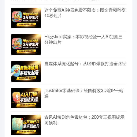
这个免费AI神器免费不限次：图文音频秒变
10秒短片
Higgsfield实操：零影视经验一人AI短剧三
分钟出片
自媒体系统化起号：从0到1爆款打造全路径
Illustrator零基础课：绘图特效3D渲IP一站
通
古风AI短剧角色素材包：200套三视图提示
词预制