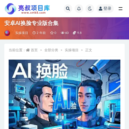
登录
全部
安卓AI换脸专业版合集
实操项目
2 年前
0
60
9.8
当前位置：
首页
全部分类
实操项目
正文