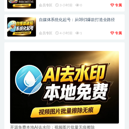
会员专区
3 小时前
0
专属
自媒体系统化起号：从0到1爆款打造全路径
会员专区
4 小时前
1
专属
开源免费本地AI去水印：视频图片批量无痕擦除