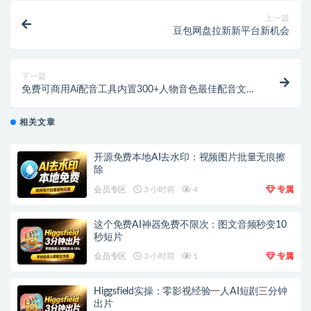
上一篇
豆包网盘拉新新平台新机会
下一篇
免费可商用Ai配音工具内置300+人物音色最佳配音文字
转语音神器
相关文章
开源免费本地AI去水印：视频图片批量无痕擦
除
会员专区
3 小时前
4
专属
这个免费AI神器免费不限次：图文音频秒变10
秒短片
会员专区
3 小时前
1
专属
Higgsfield实操：零影视经验一人AI短剧三分钟
出片