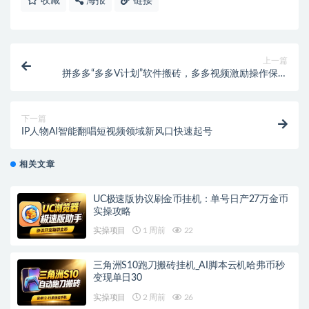
收藏
海报
链接
上一篇
拼多多“多多V计划”软件搬砖，多多视频激励操作保姆
教程
下一篇
IP人物AI智能翻唱短视频领域新风口快速起号
相关文章
UC极速版协议刷金币挂机：单号日产27万金币
实操攻略
实操项目
1 周前
22
三角洲S10跑刀搬砖挂机_AI脚本云机哈弗币秒
变现单日30
实操项目
2 周前
26