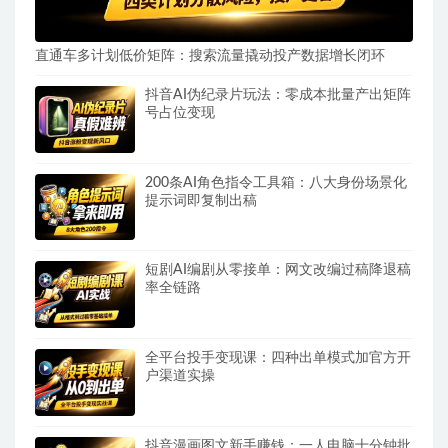
直通车多计划低价矩阵：搜索流量撬动投产数据增长闭环
抖音AI伪纪录片玩法：零成本批量产出矩阵
号占位变现
200条AI角色指令工具箱：八大身份场景化
提示词即复制出稿
短剧AI编剧从零接单：网文改编过稿降退稿
率全链路
全平台投手变现课：四种出单模式加官方开
户渠道实操
抖音漫画图文新手赚钱：一人电脑十分钟批