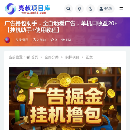
登录
全部
广告撸包助手，全自动看广告，单机日收益20+
【挂机助手+使用教程】
实操项目
2 年前
0
153
当前位置：
首页
全部分类
实操项目
正文