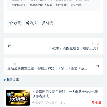
站内容侵犯了原著者的合法权益，可联系我们进行处理。
收藏
海报
链接
上一篇
小红书引流图生成器【在线工具】
下一篇
最新逍遥去重二创一键搬运神器，卡笔记卡图文卡章节
特效【搬运助手+使用教程】
相关文章
抖音漫画图文新手赚钱：一人电脑十分钟批量
创作者分成
会员专区
2 分前
0
专属