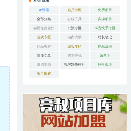
分类目录
AI资讯
会员专区
免费项目
全部分类
在线工具
实操项目
实用免费软件
引流专区
抖音快手专区
游戏专区
电商大学
站长笔记
精品教程
线报专区
网站源码
置顶文章
脚本挂机
薅羊毛
虚拟资源
视屏制作软件
软件板块
项目拆解