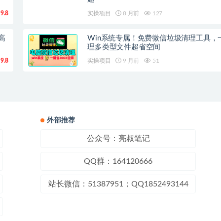
9.8
实操项目
8 月前
127
高
Win系统专属！免费微信垃圾清理工具，
理多类型文件超省空间
9.8
实操项目
9 月前
51
外部推荐
公众号：亮叔笔记
QQ群：164120666
站长微信：51387951；QQ1852493144