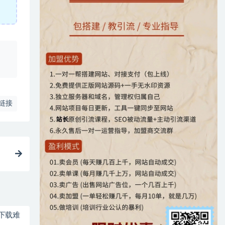
、
链接
下载难