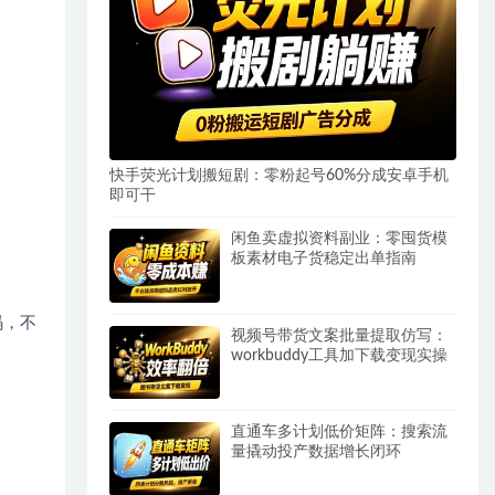
快手荧光计划搬短剧：零粉起号60%分成安卓手机
即可干
闲鱼卖虚拟资料副业：零囤货模
板素材电子货稳定出单指南
码，不
视频号带货文案批量提取仿写：
workbuddy工具加下载变现实操
直通车多计划低价矩阵：搜索流
量撬动投产数据增长闭环