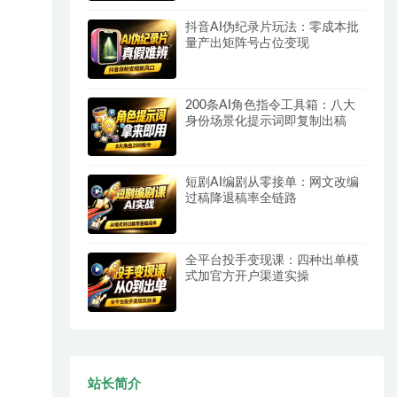
抖音AI伪纪录片玩法：零成本批
量产出矩阵号占位变现
200条AI角色指令工具箱：八大
身份场景化提示词即复制出稿
短剧AI编剧从零接单：网文改编
过稿降退稿率全链路
全平台投手变现课：四种出单模
式加官方开户渠道实操
站长简介