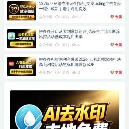
127条亚马逊专用GPT指令_文案Listing广告竞品
一键生成新手老手通用提效
会员专区
2 周前
10
专属
拼多多开店从零到爆款运营_选品推广流量断流
风控活动低成本起店出单
会员专区
3 周前
22
专属
拼多多AI智创利润爆破2026_云衫老师双核打法
高毛利冷启动黑标矩阵爆款SOP
会员专区
4 周前
18
专属