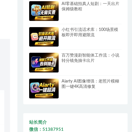
AI零基础拍真人短剧：一天出片
保姆级教程
小红书引流话术库：100场景模
板即开即用避限流
百万赞漫剧智能体工作流：小说
转分镜免抽卡出片
Aiarty AI图像增强：老照片模糊
图一键4K高清修复
站长简介
微信：51387951