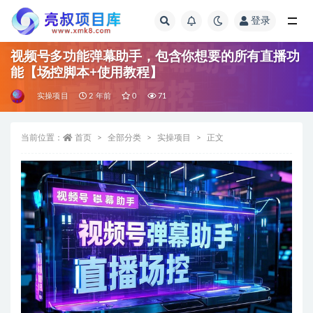
登录
全部
视频号多功能弹幕助手，包含你想要的所有直播功
能【场控脚本+使用教程】
实操项目
2 年前
0
71
当前位置：
首页
全部分类
实操项目
正文