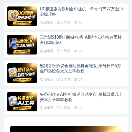
UC极速版协议刷金币挂机：单号日产27万金币
实操攻略
实操项目
1 周前
23
三角洲S10跑刀搬砖挂机_AI脚本云机哈弗币秒
变现单日30
实操项目
2 周前
27
酷我音乐协议全自动挂机全能版_单号日产5万
金币多设备永久助手教程
实操项目
2 周前
27
头条创作者AI挂机搬运自动发布_单机日赚几十
安卓月卡脚本教程
实操项目
2 周前
32