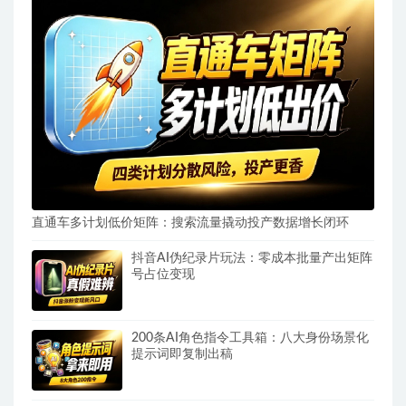
直通车多计划低价矩阵：搜索流量撬动投产数据增长闭环
抖音AI伪纪录片玩法：零成本批量产出矩阵
号占位变现
200条AI角色指令工具箱：八大身份场景化
提示词即复制出稿