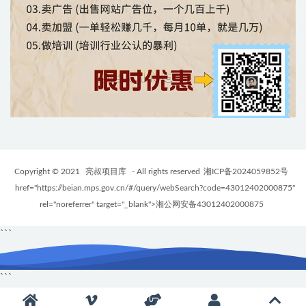
Copyright © 2021
亮叔项目库
- All rights reserved
湘ICP备2024059852号
href="https://beian.mps.gov.cn/#/query/webSearch?code=43012402000875"
rel="noreferrer" target="_blank">湘公网安备43012402000875
```
```