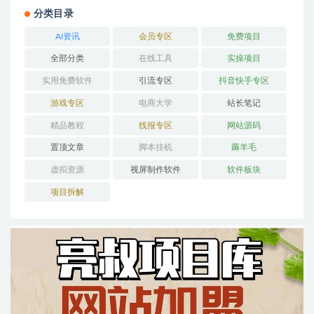
分类目录
AI资讯
会员专区
免费项目
全部分类
在线工具
实操项目
实用免费软件
引流专区
抖音快手专区
游戏专区
电商大学
站长笔记
精品教程
线报专区
网站源码
置顶文章
脚本挂机
薅羊毛
虚拟资源
视屏制作软件
软件板块
项目拆解