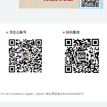
关注公账号
站长微信
0875" rel="noreferrer" target="_blank">湘公网安备43012402000875