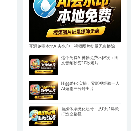
开源免费本地AI去水印：视频图片批量无痕擦除
这个免费AI神器免费不限次：图
文音频秒变10秒短片
Higgsfield实操：零影视经验一人
AI短剧三分钟出片
自媒体系统化起号：从0到1爆款
打造全路径