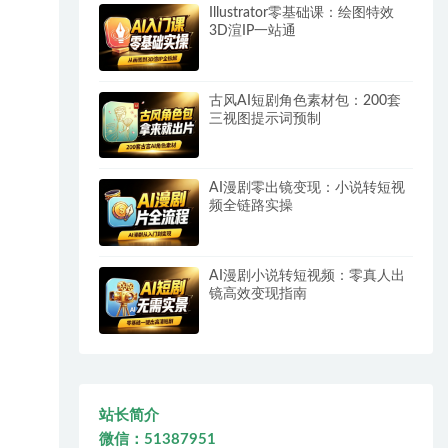
Illustrator零基础课：绘图特效
3D渲IP一站通
古风AI短剧角色素材包：200套
三视图提示词预制
AI漫剧零出镜变现：小说转短视
频全链路实操
AI漫剧小说转短视频：零真人出
镜高效变现指南
站长简介
微信：51387951