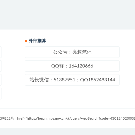
外部推荐
公众号：亮叔笔记
QQ群：164120666
站长微信：51387951；QQ1852493144
59852号
href="https://beian.mps.gov.cn/#/query/webSearch?code=4301240200