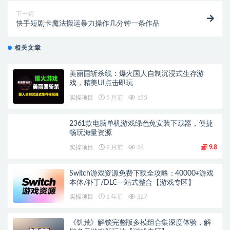
下一篇
快手短剧卡魔法搬运暴力操作几分钟一条作品
相关文章
美丽国斩杀线：爆火国人自制沉浸式生存游
戏，精美UI点击即玩
实操项目
5 月前
155
2361款电脑单机游戏绿色免安装下载器，便捷
畅玩海量资源
实操项目
9 月前
86
9.8
Switch游戏资源免费下载全攻略：40000+游戏
本体/补丁/DLC一站式整合【游戏专区】
实操项目
1 年前
327
《饥荒》解锁完整版多模组合集深度体验，解