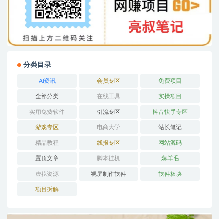
分类目录
AI资讯
会员专区
免费项目
全部分类
在线工具
实操项目
实用免费软件
引流专区
抖音快手专区
游戏专区
电商大学
站长笔记
精品教程
线报专区
网站源码
置顶文章
脚本挂机
薅羊毛
虚拟资源
视屏制作软件
软件板块
项目拆解