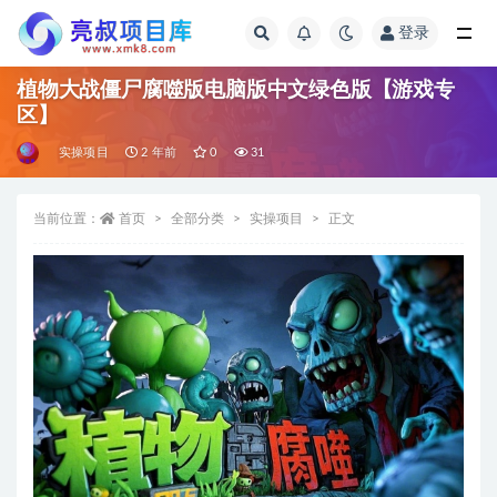
登录
全部
植物大战僵尸腐噬版电脑版中文绿色版【游戏专
区】
实操项目
2 年前
0
31
当前位置：
首页
全部分类
实操项目
正文