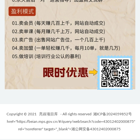
Copyright © 2021
亮叔项目库
- All rights reserved
湘ICP备2024059852号
href="https://beian.mps.gov.cn/#/query/webSearch?code=43012402000875"
rel="noreferrer" target="_blank">湘公网安备43012402000875