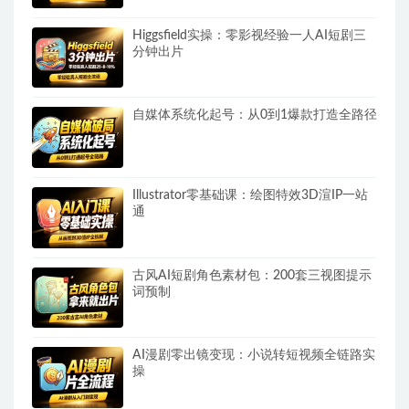
Higgsfield实操：零影视经验一人AI短剧三
分钟出片
自媒体系统化起号：从0到1爆款打造全路径
Illustrator零基础课：绘图特效3D渲IP一站
通
古风AI短剧角色素材包：200套三视图提示
词预制
AI漫剧零出镜变现：小说转短视频全链路实
操