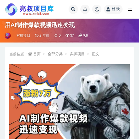
登录
全部
用AI制作爆款视频迅速变现
实操项目
2 年前
0
37
9.8
当前位置：
首页
全部分类
实操项目
正文