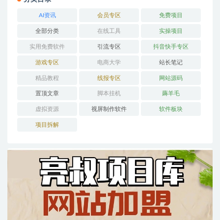
AI资讯
会员专区
免费项目
全部分类
在线工具
实操项目
实用免费软件
引流专区
抖音快手专区
游戏专区
电商大学
站长笔记
精品教程
线报专区
网站源码
置顶文章
脚本挂机
薅羊毛
虚拟资源
视屏制作软件
软件板块
项目拆解