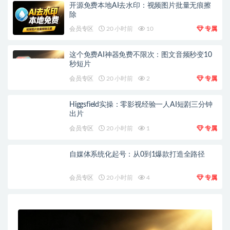
开源免费本地AI去水印：视频图片批量无痕擦
除
会员专区
20 小时前
10
专属
这个免费AI神器免费不限次：图文音频秒变10
秒短片
会员专区
20 小时前
2
专属
Higgsfield实操：零影视经验一人AI短剧三分钟
出片
会员专区
20 小时前
1
专属
自媒体系统化起号：从0到1爆款打造全路径
会员专区
20 小时前
4
专属