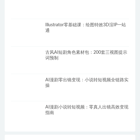
Illustrator零基础课：绘图特效3D渲IP一站
通
古风AI短剧角色素材包：200套三视图提示
词预制
AI漫剧零出镜变现：小说转短视频全链路实
操
AI漫剧小说转短视频：零真人出镜高效变现
指南