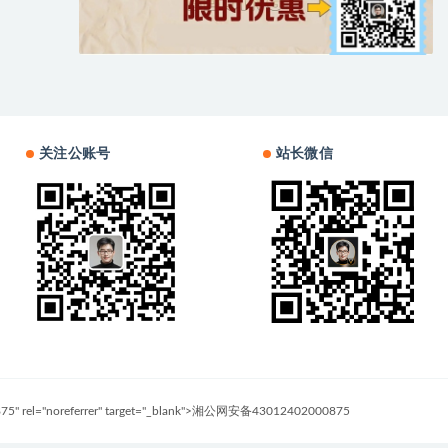
关注公账号
站长微信
0875" rel="noreferrer" target="_blank">湘公网安备43012402000875