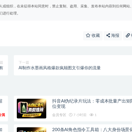
人或组织，在未征得本站同意时，禁止复制、盗用、采集、发布本站内容到任何网站
们进行处理。
收藏
海报
篇
下一篇
有
AI制作水墨画风格爆款疯颠图文引爆你的流量
据
抖音AI伪纪录片玩法：零成本批量产出矩
位变现
专属
会员专区
7 小时前
1
加
200条AI角色指令工具箱：八大身份场景