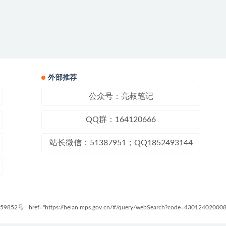
外部推荐
公众号：亮叔笔记
QQ群：164120666
站长微信：51387951；QQ1852493144
59852号
href="https://beian.mps.gov.cn/#/query/webSearch?code=4301240200