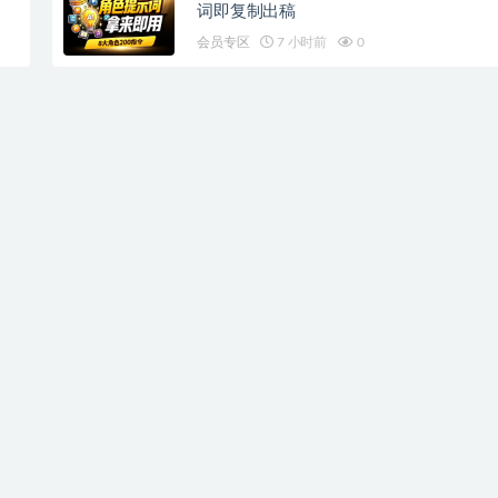
词即复制出稿
会员专区
7 小时前
0