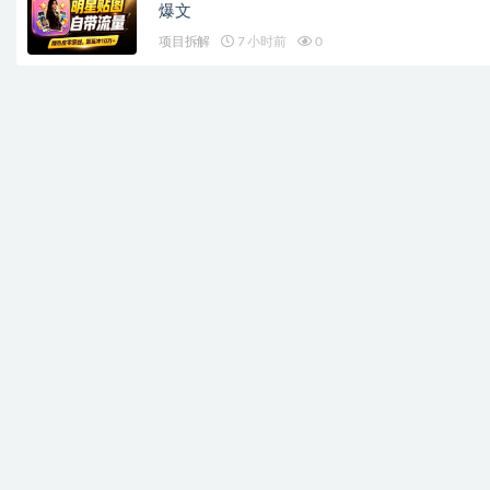
爆文
项目拆解
7 小时前
0