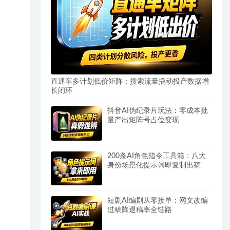
直通车多计划低价矩阵：搜索流量撬动投产数据增
长闭环
抖音AI伪纪录片玩法：零成本批
量产出矩阵号占位变现
200条AI角色指令工具箱：八大
身份场景化提示词即复制出稿
短剧AI编剧从零接单：网文改编
过稿降退稿率全链路