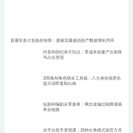
直通车多计划低价矩阵：搜索流量撬动投产数据增长闭环
抖音AI伪纪录片玩法：零成本批量产出矩阵
号占位变现
200条AI角色指令工具箱：八大身份场景化
提示词即复制出稿
短剧AI编剧从零接单：网文改编过稿降退稿
率全链路
全平台投手变现课：四种出单模式加官方开