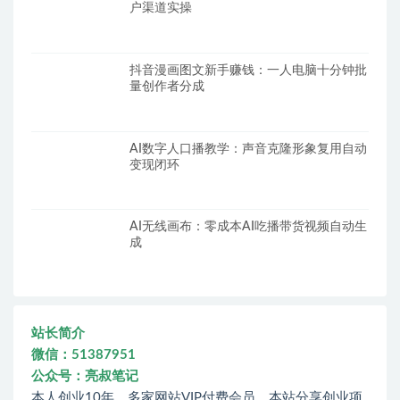
户渠道实操
抖音漫画图文新手赚钱：一人电脑十分钟批
量创作者分成
AI数字人口播教学：声音克隆形象复用自动
变现闭环
AI无线画布：零成本AI吃播带货视频自动生
成
站长简介
微信：51387951
公众号：亮叔笔记
本人创业10年，多家网站VIP付费会员，本站分享创业项