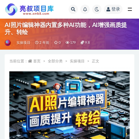
登录
全部
AI照片编辑神器内置多种AI功能，AI增强画质提
升、转绘
实操项目
2 年前
0
179
9.8
当前位置：
首页
全部分类
实操项目
正文