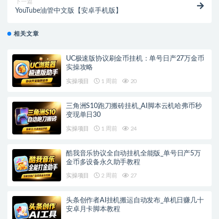
下一篇
YouTube油管中文版【安卓手机版】
相关文章
UC极速版协议刷金币挂机：单号日产27万金币
实操攻略
实操项目
1 周前
20
三角洲S10跑刀搬砖挂机_AI脚本云机哈弗币秒
变现单日30
实操项目
1 周前
24
酷我音乐协议全自动挂机全能版_单号日产5万
金币多设备永久助手教程
实操项目
2 周前
27
头条创作者AI挂机搬运自动发布_单机日赚几十
安卓月卡脚本教程