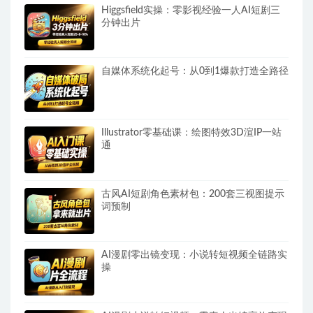
Higgsfield实操：零影视经验一人AI短剧三
分钟出片
自媒体系统化起号：从0到1爆款打造全路径
Illustrator零基础课：绘图特效3D渲IP一站
通
古风AI短剧角色素材包：200套三视图提示
词预制
AI漫剧零出镜变现：小说转短视频全链路实
操