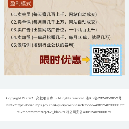
Copyright © 2021
亮叔项目库
- All rights reserved
湘ICP备2024059852号
href="https://beian.mps.gov.cn/#/query/webSearch?code=43012402000875"
rel="noreferrer" target="_blank">湘公网安备43012402000875
```