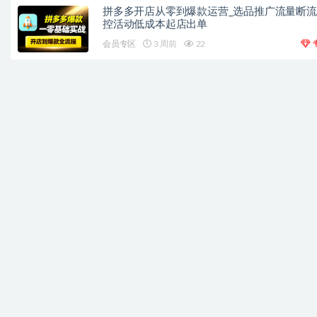
拼多多开店从零到爆款运营_选品推广流量断
控活动低成本起店出单
会员专区
3 周前
22