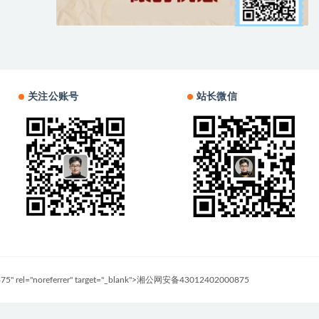
关注公账号
站长微信
0875" rel="noreferrer" target="_blank">湘公网安备43012402000875