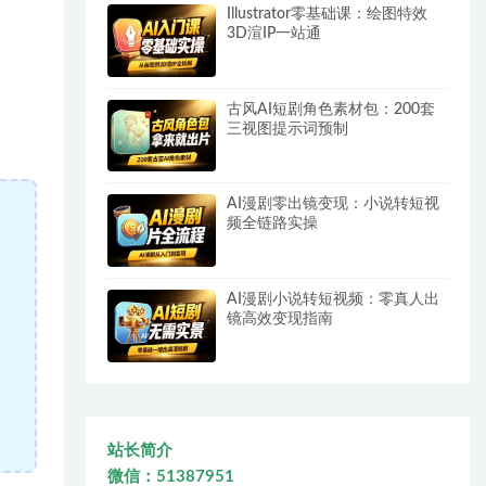
Illustrator零基础课：绘图特效
3D渲IP一站通
古风AI短剧角色素材包：200套
三视图提示词预制
AI漫剧零出镜变现：小说转短视
频全链路实操
AI漫剧小说转短视频：零真人出
镜高效变现指南
站长简介
微信：51387951