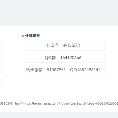
外部推荐
公众号：亮叔笔记
QQ群：164120666
站长微信：51387951；QQ1852493144
59852号
href="https://beian.mps.gov.cn/#/query/webSearch?code=4301240200