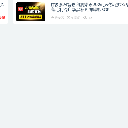
流风
拼多多AI智创利润爆破2026_云衫老师双
高毛利冷启动黑标矩阵爆款SOP
专属
会员专区
4 周前
18