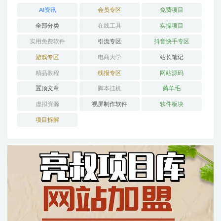
AI资讯
会员专区
免费项目
全部分类
在线工具
实操项目
实用免费软件
引流专区
抖音快手专区
游戏专区
电商大学
站长笔记
精品教程
线报专区
网站源码
置顶文章
脚本挂机
薅羊毛
虚拟资源
视屏制作软件
软件板块
项目拆解