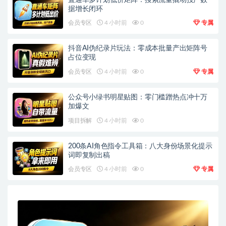
据增长闭环
会员专区
4 小时前
0
专属
抖音AI伪纪录片玩法：零成本批量产出矩阵号
占位变现
会员专区
4 小时前
0
专属
公众号小绿书明星贴图：零门槛蹭热点冲十万
加爆文
项目拆解
4 小时前
0
200条AI角色指令工具箱：八大身份场景化提示
词即复制出稿
会员专区
4 小时前
0
专属