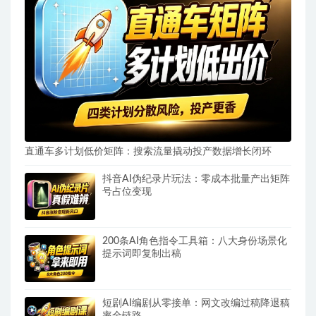
直通车多计划低价矩阵：搜索流量撬动投产数据增长闭环
抖音AI伪纪录片玩法：零成本批量产出矩阵
号占位变现
200条AI角色指令工具箱：八大身份场景化
提示词即复制出稿
短剧AI编剧从零接单：网文改编过稿降退稿
率全链路