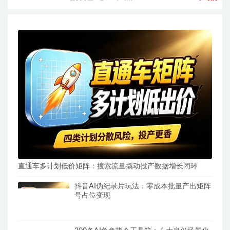
直通车多计划低价矩阵：搜索流量撬动投产数据增长闭环
抖音AI伪纪录片玩法：零成本批量产出矩阵
号占位变现