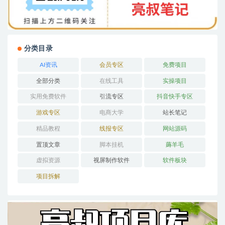
分类目录
AI资讯
会员专区
免费项目
全部分类
在线工具
实操项目
实用免费软件
引流专区
抖音快手专区
游戏专区
电商大学
站长笔记
精品教程
线报专区
网站源码
置顶文章
脚本挂机
薅羊毛
虚拟资源
视屏制作软件
软件板块
项目拆解