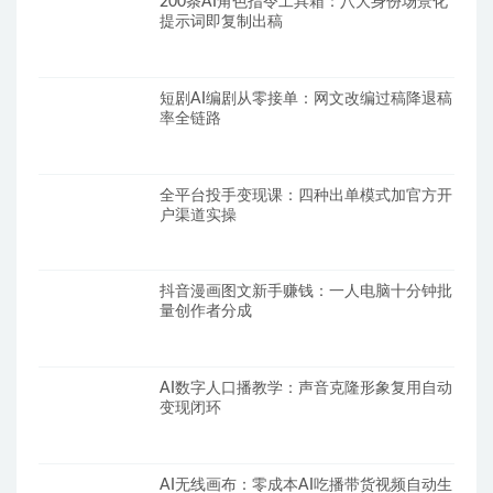
200条AI角色指令工具箱：八大身份场景化
提示词即复制出稿
短剧AI编剧从零接单：网文改编过稿降退稿
率全链路
全平台投手变现课：四种出单模式加官方开
户渠道实操
抖音漫画图文新手赚钱：一人电脑十分钟批
量创作者分成
AI数字人口播教学：声音克隆形象复用自动
变现闭环
AI无线画布：零成本AI吃播带货视频自动生