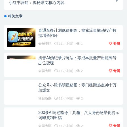
小红书营销：揭秘爆文核心内容
相关文章
直通车多计划低价矩阵：搜索流量撬动投产数
据增长闭环
会员专区
11 小时前
1
专属
抖音AI伪纪录片玩法：零成本批量产出矩阵号
占位变现
会员专区
11 小时前
2
专属
公众号小绿书明星贴图：零门槛蹭热点冲十万
加爆文
项目拆解
11 小时前
2
200条AI角色指令工具箱：八大身份场景化提示
词即复制出稿
会员专区
11 小时前
2
专属