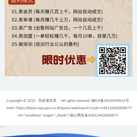
Copyright © 2021
亮叔项目库
- All rights reserved
湘ICP备2024059852号
href="https://beian.mps.gov.cn/#/query/webSearch?code=43012402000875"
rel="noreferrer" target="_blank">湘公网安备43012402000875
```