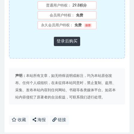
普通用户特权：
29.8积分
会员用户特权：
免费
永久会员用户特权：
免费
推荐
登录后购买
声明：
本站所有文章，如无特殊说明或标注，均为本站原创发
布。任何个人或组织，在未征得本站同意时，禁止复制、盗用、
采集、发布本站内容到任何网站、书籍等各类媒体平台。如若本
站内容侵犯了原著者的合法权益，可联系我们进行处理。
收藏
海报
链接