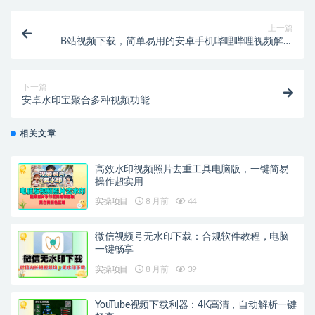
上一篇
B站视频下载，简单易用的安卓手机哔哩哔哩视频解析
下载免费工具 支持8K
下一篇
安卓水印宝聚合多种视频功能
相关文章
高效水印视频照片去重工具电脑版，一键简易
操作超实用
实操项目
8 月前
44
微信视频号无水印下载：合规软件教程，电脑
一键畅享
实操项目
8 月前
39
YouTube视频下载利器：4K高清，自动解析一键