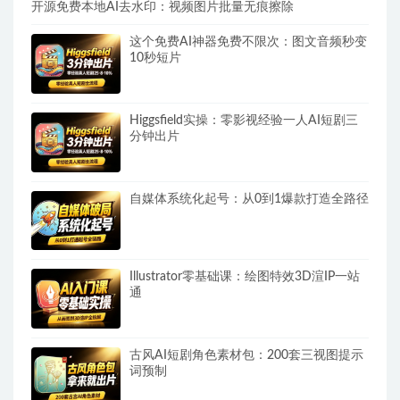
开源免费本地AI去水印：视频图片批量无痕擦除
这个免费AI神器免费不限次：图文音频秒变
10秒短片
Higgsfield实操：零影视经验一人AI短剧三
分钟出片
自媒体系统化起号：从0到1爆款打造全路径
Illustrator零基础课：绘图特效3D渲IP一站
通
古风AI短剧角色素材包：200套三视图提示
词预制