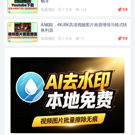
畅享
实操项目
9 月前
118
9.8
AI赋能，4K/8K高清视频图片画质增强与格式转
换利器
实操项目
9 月前
75
9.8