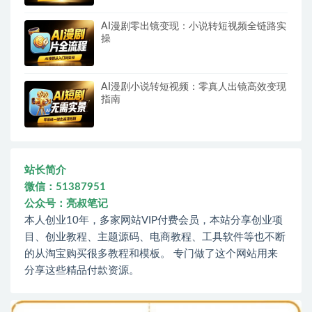
AI漫剧零出镜变现：小说转短视频全链路实
操
AI漫剧小说转短视频：零真人出镜高效变现
指南
站长简介
微信：51387951
公众号：亮叔笔记
本人创业10年，多家网站VIP付费会员，本站分享创业项
目、创业教程、主题源码、电商教程、工具软件等也不断
的从淘宝购买很多教程和模板。 专门做了这个网站用来
分享这些精品付款资源。