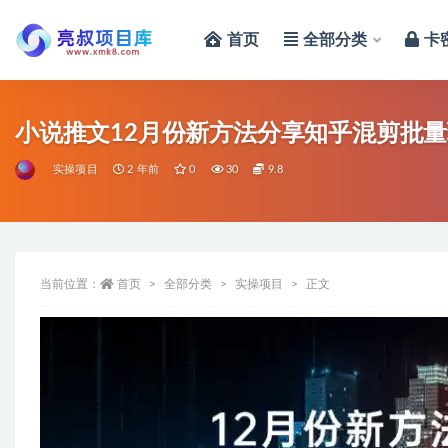
首页
全部分类
卡
全部
小说推文12月份新方法分享知乎混剪批
实操项目
2 年前
0
30
9.8
当前位置：
首页
全部分类
实操项目
正文