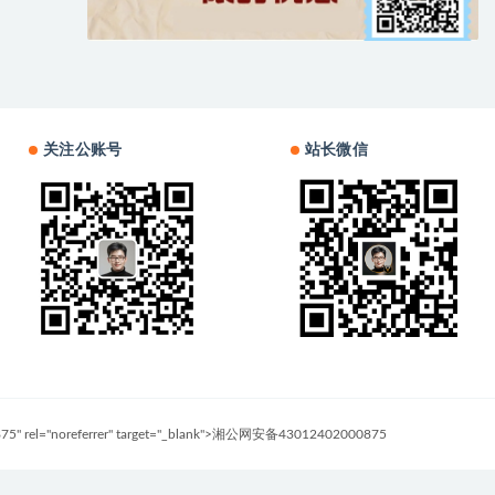
关注公账号
站长微信
0875" rel="noreferrer" target="_blank">湘公网安备43012402000875