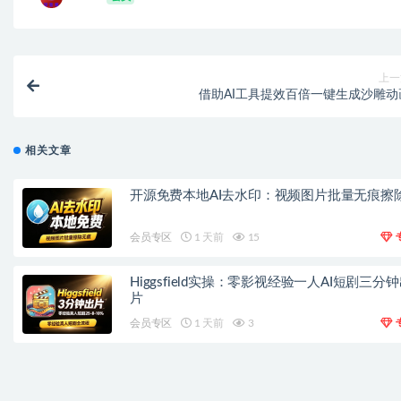
上一
借助AI工具提效百倍一键生成沙雕动
相关文章
开源免费本地AI去水印：视频图片批量无痕擦
会员专区
1 天前
15
Higgsfield实操：零影视经验一人AI短剧三分
片
会员专区
1 天前
3