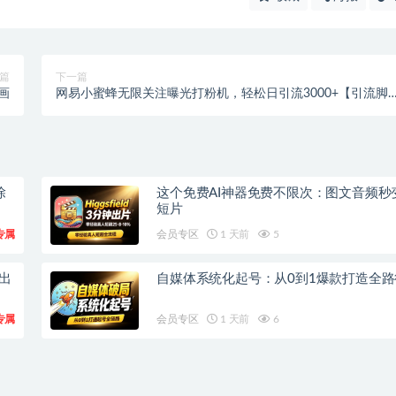
篇
下一篇
画
网易小蜜蜂无限关注曝光打粉机，轻松日引流3000+【引流脚
+使用教程】
除
这个免费AI神器免费不限次：图文音频秒
短片
专属
会员专区
1 天前
5
钟出
自媒体系统化起号：从0到1爆款打造全路
专属
会员专区
1 天前
6