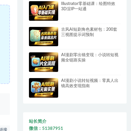
Illustrator零基础课：绘图特效
3D渲IP一站通
古风AI短剧角色素材包：200套
三视图提示词预制
AI漫剧零出镜变现：小说转短视
频全链路实操
AI漫剧小说转短视频：零真人出
镜高效变现指南
、
站长简介
微信：51387951
链接