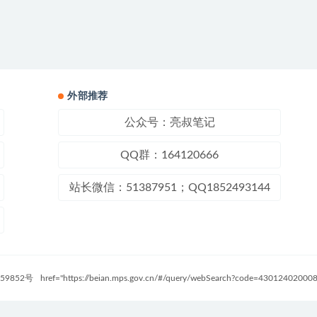
外部推荐
公众号：亮叔笔记
QQ群：164120666
站长微信：51387951；QQ1852493144
59852号
href="https://beian.mps.gov.cn/#/query/webSearch?code=4301240200