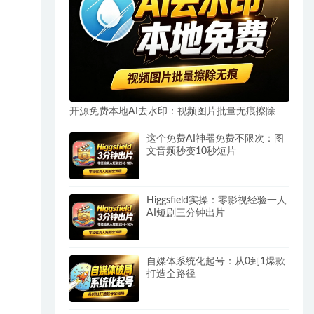
开源免费本地AI去水印：视频图片批量无痕擦除
这个免费AI神器免费不限次：图
文音频秒变10秒短片
Higgsfield实操：零影视经验一人
AI短剧三分钟出片
自媒体系统化起号：从0到1爆款
打造全路径