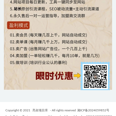
Copyright © 2021
亮叔项目库
- All rights reserved
湘ICP备2024059852号