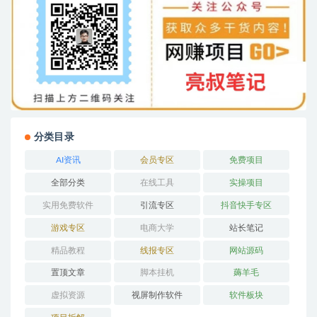
分类目录
AI资讯
会员专区
免费项目
全部分类
在线工具
实操项目
实用免费软件
引流专区
抖音快手专区
游戏专区
电商大学
站长笔记
精品教程
线报专区
网站源码
置顶文章
脚本挂机
薅羊毛
虚拟资源
视屏制作软件
软件板块