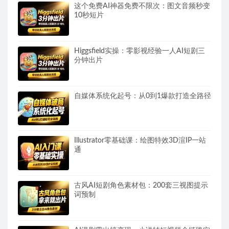
这个免费AI神器免费不限次：图文音频秒变
10秒短片
Higgsfield实操：零影视经验一人AI短剧三
分钟出片
自媒体系统化起号：从0到1爆款打造全路径
Illustrator零基础课：绘图特效3D渲IP一站
通
古风AI短剧角色素材包：200套三视图提示
词预制