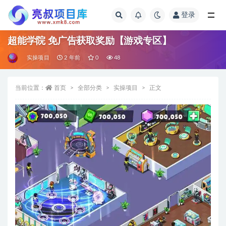
登录
全部
超能学院 免广告获取奖励【游戏专区】
实操项目
2 年前
0
48
当前位置：
首页
全部分类
实操项目
正文