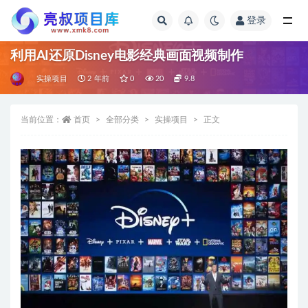
登录
全部
利用AI还原Disney电影经典画面视频制作
实操项目
2 年前
0
20
9.8
当前位置：
首页
全部分类
实操项目
正文