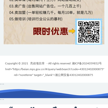
Copyright © 2021
亮叔项目库
- All rights reserved
湘ICP备2024059852号
href="https://beian.mps.gov.cn/#/query/webSearch?code=43012402000875"
rel="noreferrer" target="_blank">湘公网安备43012402000875
```
```