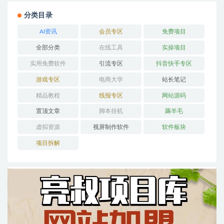
分类目录
AI资讯
会员专区
免费项目
全部分类
在线工具
实操项目
实用免费软件
引流专区
抖音快手专区
游戏专区
电商大学
站长笔记
精品教程
线报专区
网站源码
置顶文章
脚本挂机
薅羊毛
虚拟资源
视屏制作软件
软件板块
项目拆解