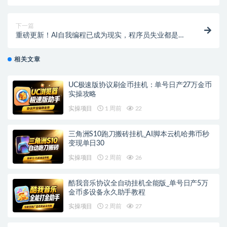
下一篇
重磅更新！AI自我编程已成为现实，程序员失业都是小
事，终结者2025年就要来了！
相关文章
UC极速版协议刷金币挂机：单号日产27万金币
实操攻略
实操项目
1 周前
22
三角洲S10跑刀搬砖挂机_AI脚本云机哈弗币秒
变现单日30
实操项目
2 周前
26
酷我音乐协议全自动挂机全能版_单号日产5万
金币多设备永久助手教程
实操项目
2 周前
27