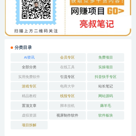
分类目录
AI资讯
会员专区
免费项目
全部分类
在线工具
实操项目
实用免费软件
引流专区
抖音快手专区
游戏专区
电商大学
站长笔记
精品教程
线报专区
网站源码
置顶文章
脚本挂机
薅羊毛
虚拟资源
视屏制作软件
软件板块
项目拆解