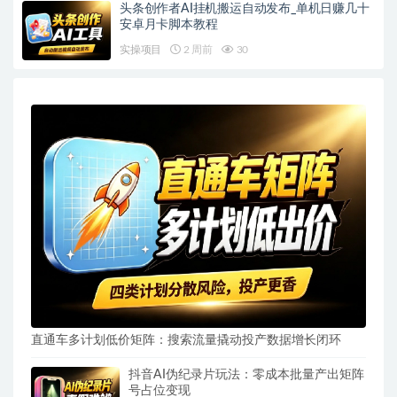
头条创作者AI挂机搬运自动发布_单机日赚几十
安卓月卡脚本教程
实操项目
2 周前
30
直通车多计划低价矩阵：搜索流量撬动投产数据增长闭环
抖音AI伪纪录片玩法：零成本批量产出矩阵
号占位变现