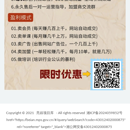
Copyright © 2021
亮叔项目库
- All rights reserved
湘ICP备2024059852号
href="https://beian.mps.gov.cn/#/query/webSearch?code=43012402000875"
rel="noreferrer" target="_blank">湘公网安备43012402000875