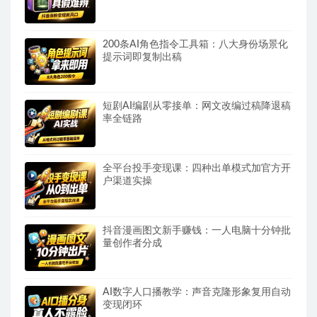
200条AI角色指令工具箱：八大身份场景化
提示词即复制出稿
短剧AI编剧从零接单：网文改编过稿降退稿
率全链路
全平台投手变现课：四种出单模式加官方开
户渠道实操
抖音漫画图文新手赚钱：一人电脑十分钟批
量创作者分成
AI数字人口播教学：声音克隆形象复用自动
变现闭环