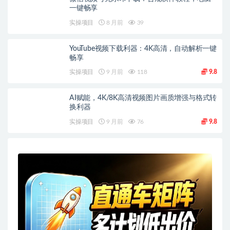
一键畅享
实操项目
8 月前
39
YouTube视频下载利器：4K高清，自动解析一键
畅享
实操项目
9 月前
118
9.8
AI赋能，4K/8K高清视频图片画质增强与格式转
换利器
实操项目
9 月前
76
9.8