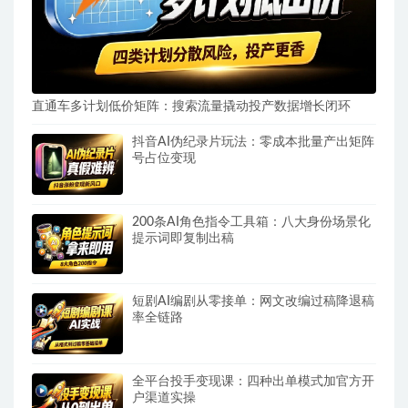
直通车多计划低价矩阵：搜索流量撬动投产数据增长闭环
抖音AI伪纪录片玩法：零成本批量产出矩阵
号占位变现
200条AI角色指令工具箱：八大身份场景化
提示词即复制出稿
短剧AI编剧从零接单：网文改编过稿降退稿
率全链路
全平台投手变现课：四种出单模式加官方开
户渠道实操