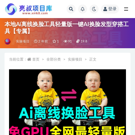
登录
全部
本地Ai离线换脸工具轻量版一键AI换脸发型穿搭工
具【专属】
实操项目
2 年前
1
91
19.8
当前位置：
首页
全部分类
实操项目
正文