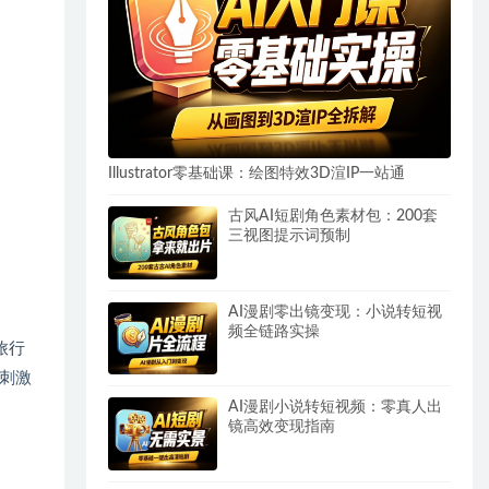
Illustrator零基础课：绘图特效3D渲IP一站通
古风AI短剧角色素材包：200套
三视图提示词预制
AI漫剧零出镜变现：小说转短视
频全链路实操
旅行
刺激
AI漫剧小说转短视频：零真人出
镜高效变现指南