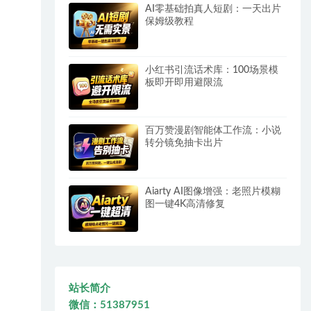
AI零基础拍真人短剧：一天出片
保姆级教程
小红书引流话术库：100场景模
板即开即用避限流
百万赞漫剧智能体工作流：小说
转分镜免抽卡出片
Aiarty AI图像增强：老照片模糊
图一键4K高清修复
站长简介
微信：51387951