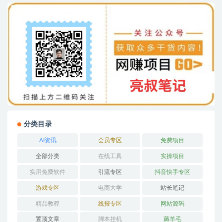
分类目录
AI资讯
会员专区
免费项目
全部分类
在线工具
实操项目
实用免费软件
引流专区
抖音快手专区
游戏专区
电商大学
站长笔记
精品教程
线报专区
网站源码
置顶文章
脚本挂机
薅羊毛