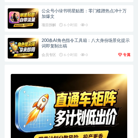
公众号小绿书明星贴图：零门槛蹭热点冲十万
加爆文
项目拆解
6 小时前
0
200条AI角色指令工具箱：八大身份场景化提示
词即复制出稿
会员专区
6 小时前
0
专属