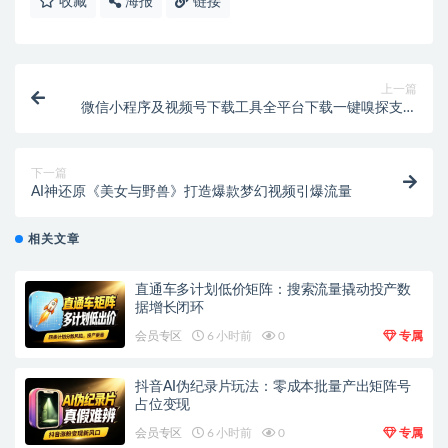
收藏
海报
链接
上一篇
微信小程序及视频号下载工具全平台下载一键嗅探支持
抖音快手小红书
下一篇
AI神还原《美女与野兽》打造爆款梦幻视频引爆流量
相关文章
直通车多计划低价矩阵：搜索流量撬动投产数
据增长闭环
会员专区
6 小时前
0
专属
抖音AI伪纪录片玩法：零成本批量产出矩阵号
占位变现
会员专区
6 小时前
0
专属