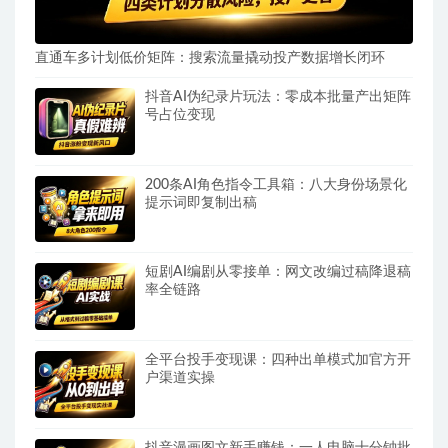
直通车多计划低价矩阵：搜索流量撬动投产数据增长闭环
抖音AI伪纪录片玩法：零成本批量产出矩阵
号占位变现
200条AI角色指令工具箱：八大身份场景化
提示词即复制出稿
短剧AI编剧从零接单：网文改编过稿降退稿
率全链路
全平台投手变现课：四种出单模式加官方开
户渠道实操
抖音漫画图文新手赚钱：一人电脑十分钟批