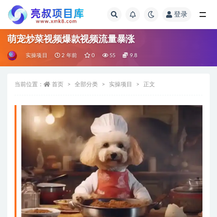
登录
全部
萌宠炒菜视频爆款视频流量暴涨
实操项目
2 年前
0
55
9.8
当前位置：
首页
全部分类
实操项目
正文