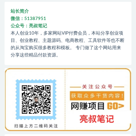
站长简介
微信：51387951
公众号：亮叔笔记
本人创业10年，多家网站VIP付费会员，本站分享创业项
目、创业教程、主题源码、电商教程、工具软件等也不断
的从淘宝购买很多教程和模板。 专门做了这个网站用来
分享这些精品付款资源。