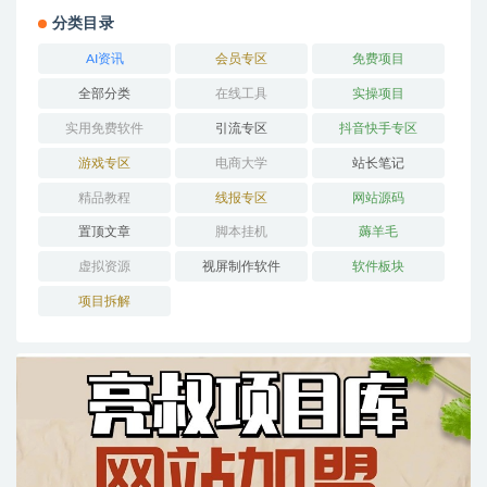
分类目录
AI资讯
会员专区
免费项目
全部分类
在线工具
实操项目
实用免费软件
引流专区
抖音快手专区
游戏专区
电商大学
站长笔记
精品教程
线报专区
网站源码
置顶文章
脚本挂机
薅羊毛
虚拟资源
视屏制作软件
软件板块
项目拆解