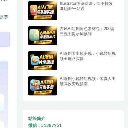
Illustrator零基础课：绘图特效
3D渲IP一站通
是尊
古风AI短剧角色素材包：200套
三视图提示词预制
AI漫剧零出镜变现：小说转短视
频全链路实操
AI漫剧小说转短视频：零真人出
镜高效变现指南
站长简介
微信：51387951