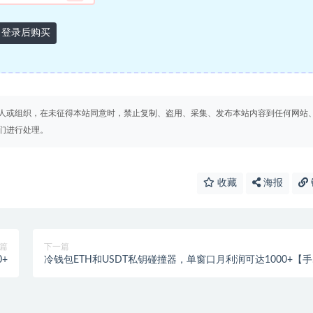
登录后购买
人或组织，在未征得本站同意时，禁止复制、盗用、采集、发布本站内容到任何网站
们进行处理。
收藏
海报
篇
下一篇
+
冷钱包ETH和USDT私钥碰撞器，单窗口月利润可达1000+【
脚本+使用教程】