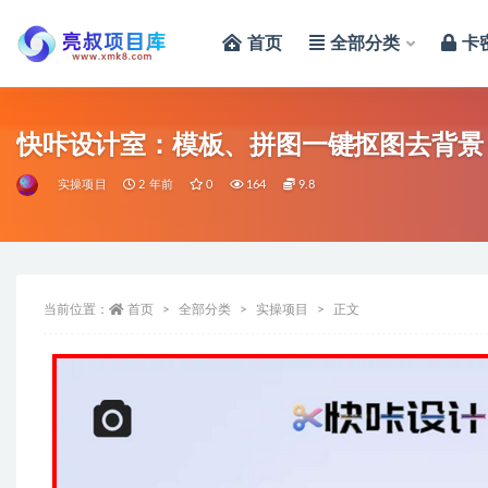
首页
全部分类
卡
全部
快咔设计室：模板、拼图一键抠图去背景
实操项目
2 年前
0
164
9.8
当前位置：
首页
全部分类
实操项目
正文