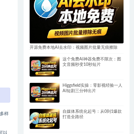
开源免费本地AI去水印：视频图片批量无痕擦除
这个免费AI神器免费不限次：图
文音频秒变10秒短片
Higgsfield实操：零影视经验一人
AI短剧三分钟出片
自媒体系统化起号：从0到1爆款
多样
打造全路径
可以