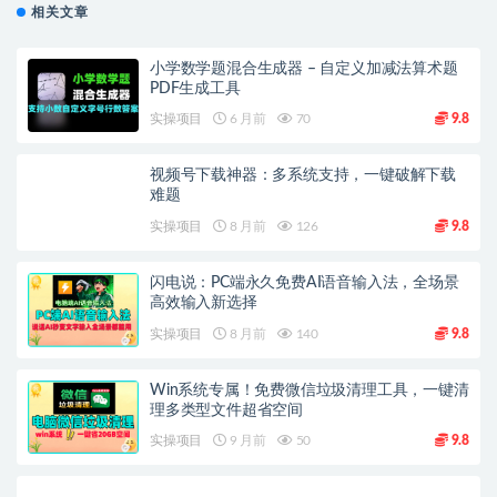
相关文章
小学数学题混合生成器 – 自定义加减法算术题
PDF生成工具
实操项目
6 月前
70
9.8
视频号下载神器：多系统支持，一键破解下载
难题
实操项目
8 月前
126
9.8
闪电说：PC端永久免费AI语音输入法，全场景
高效输入新选择
实操项目
8 月前
140
9.8
Win系统专属！免费微信垃圾清理工具，一键清
理多类型文件超省空间
实操项目
9 月前
50
9.8