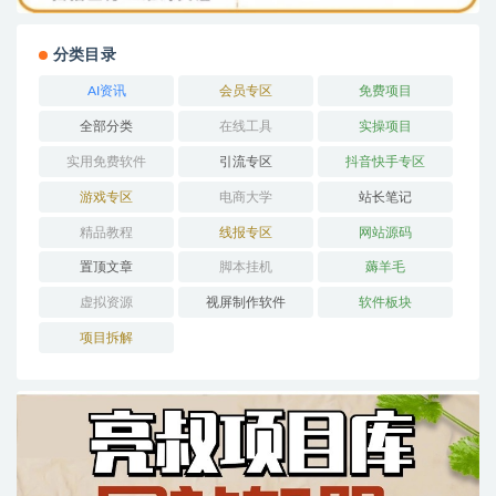
分类目录
AI资讯
会员专区
免费项目
全部分类
在线工具
实操项目
实用免费软件
引流专区
抖音快手专区
游戏专区
电商大学
站长笔记
精品教程
线报专区
网站源码
置顶文章
脚本挂机
薅羊毛
虚拟资源
视屏制作软件
软件板块
项目拆解