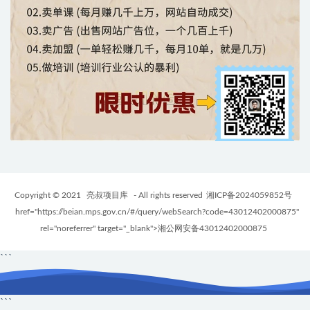
Copyright © 2021
亮叔项目库
- All rights reserved
湘ICP备2024059852号
href="https://beian.mps.gov.cn/#/query/webSearch?code=43012402000875"
rel="noreferrer" target="_blank">湘公网安备43012402000875
```
```