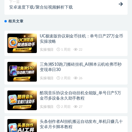
下一篇
安卓速度下载/聚合短视频解析下载
相关文章
UC极速版协议刷金币挂机：单号日产27万金币
实操攻略
实操项目
1 周前
22
三角洲S10跑刀搬砖挂机_AI脚本云机哈弗币秒
变现单日30
实操项目
2 周前
26
酷我音乐协议全自动挂机全能版_单号日产5万
金币多设备永久助手教程
实操项目
2 周前
27
头条创作者AI挂机搬运自动发布_单机日赚几十
安卓月卡脚本教程