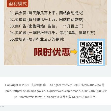
Copyright © 2021
亮叔项目库
- All rights reserved
湘ICP备2024059852号
href="https://beian.mps.gov.cn/#/query/webSearch?code=43012402000875"
rel="noreferrer" target="_blank">湘公网安备43012402000875
```