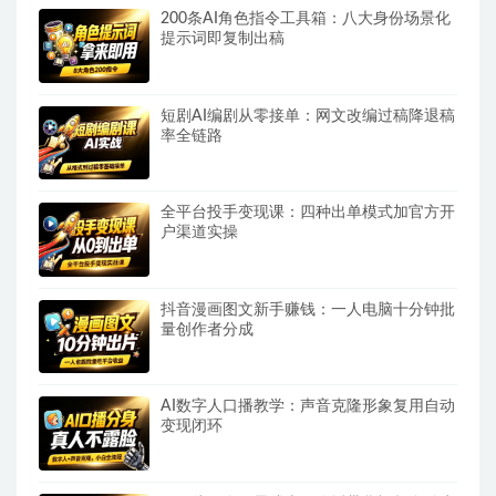
200条AI角色指令工具箱：八大身份场景化
提示词即复制出稿
短剧AI编剧从零接单：网文改编过稿降退稿
率全链路
全平台投手变现课：四种出单模式加官方开
户渠道实操
抖音漫画图文新手赚钱：一人电脑十分钟批
量创作者分成
AI数字人口播教学：声音克隆形象复用自动
变现闭环