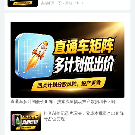
实操项目
2 周前
30
直通车多计划低价矩阵：搜索流量撬动投产数据增长闭环
抖音AI伪纪录片玩法：零成本批量产出矩阵
号占位变现