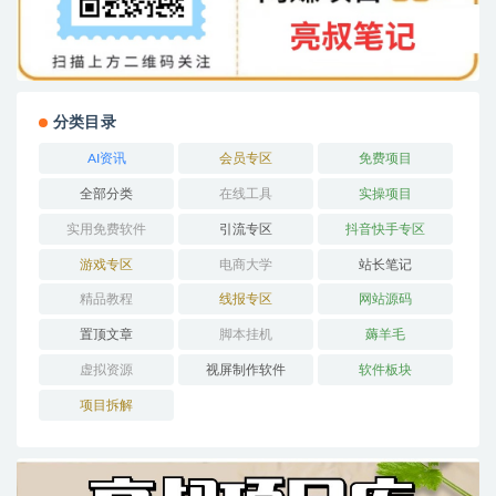
分类目录
AI资讯
会员专区
免费项目
全部分类
在线工具
实操项目
实用免费软件
引流专区
抖音快手专区
游戏专区
电商大学
站长笔记
精品教程
线报专区
网站源码
置顶文章
脚本挂机
薅羊毛
虚拟资源
视屏制作软件
软件板块
项目拆解