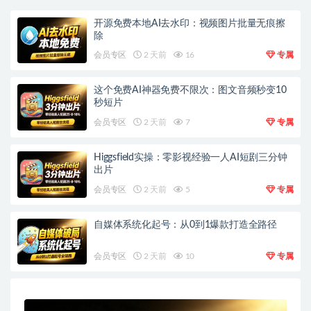
开源免费本地AI去水印：视频图片批量无痕擦
除
会员专区
2 天前
16
专属
这个免费AI神器免费不限次：图文音频秒变10
秒短片
会员专区
2 天前
7
专属
Higgsfield实操：零影视经验一人AI短剧三分钟
出片
会员专区
2 天前
5
专属
自媒体系统化起号：从0到1爆款打造全路径
会员专区
2 天前
10
专属