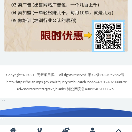
Copyright © 2021
亮叔项目库
- All rights reserved
湘ICP备2024059852号
href="https://beian.mps.gov.cn/#/query/webSearch?code=43012402000875"
rel="noreferrer" target="_blank">湘公网安备43012402000875
```
```