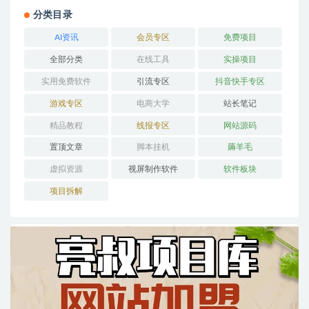
分类目录
AI资讯
会员专区
免费项目
全部分类
在线工具
实操项目
实用免费软件
引流专区
抖音快手专区
游戏专区
电商大学
站长笔记
精品教程
线报专区
网站源码
置顶文章
脚本挂机
薅羊毛
虚拟资源
视屏制作软件
软件板块
项目拆解