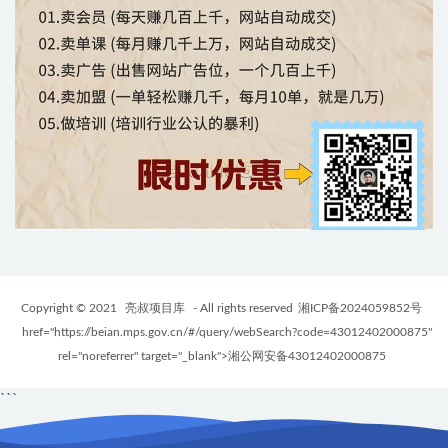
Copyright © 2021
亮叔项目库
- All rights reserved
湘ICP备2024059852号
href="https://beian.mps.gov.cn/#/query/webSearch?code=43012402000875"
rel="noreferrer" target="_blank">湘公网安备43012402000875
```