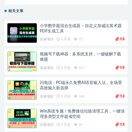
相关文章
小学数学题混合生成器 – 自定义加减法算术题
PDF生成工具
实操项目
6 月前
72
9.8
视频号下载神器：多系统支持，一键破解下载
难题
实操项目
8 月前
127
9.8
闪电说：PC端永久免费AI语音输入法，全场景
高效输入新选择
实操项目
9 月前
140
9.8
Win系统专属！免费微信垃圾清理工具，一键清
理多类型文件超省空间
实操项目
9 月前
51
9.8