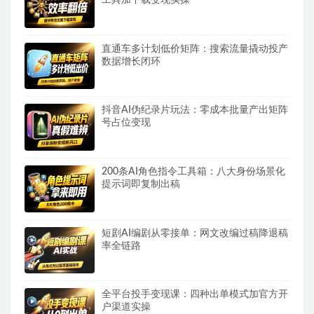
直通车多计划低价矩阵：搜索流量撬动投产
数据增长闭环
抖音AI伪纪录片玩法：零成本批量产出矩阵
号占位变现
200条AI角色指令工具箱：八大身份场景化
提示词即复制出稿
短剧AI编剧从零接单：网文改编过稿降退稿
率全链路
全平台投手变现课：四种出单模式加官方开
户渠道实操