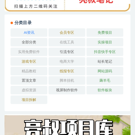
分类目录
AI资讯
会员专区
免费项目
全部分类
在线工具
实操项目
实用免费软件
引流专区
抖音快手专区
游戏专区
电商大学
站长笔记
精品教程
线报专区
网站源码
置顶文章
脚本挂机
薅羊毛
虚拟资源
视屏制作软件
软件板块
项目拆解