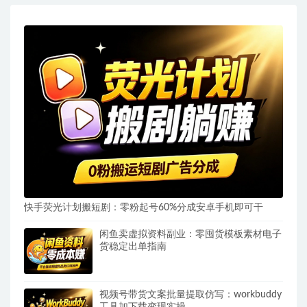
快手荧光计划搬短剧：零粉起号60%分成安卓手机即可干
闲鱼卖虚拟资料副业：零囤货模板素材电子
货稳定出单指南
视频号带货文案批量提取仿写：workbuddy
工具加下载变现实操