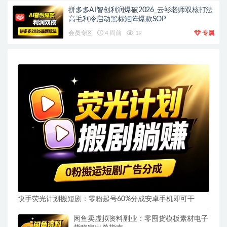
拼多多AI智创利润爆破2026_云衫老师双核打法
高毛利冷启动黑标矩阵爆款SOP
会员专区
4 周前
19
专属
快手荧光计划搬短剧：零粉起号60%分成安卓手机即可干
闲鱼卖虚拟资料副业：零囤货模板素材电子