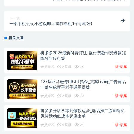
下一篇
一部手机玩玩小游戏即可操作单机1个小时30
相关文章
拼多多2026最新付费打法_强付费微付费爆款矩
阵分阶段打爆
会员专区
2 周前
16
专属
127条亚马逊专用GPT指令_文案Listing广告竞品
一键生成新手老手通用提效
会员专区
2 周前
10
专属
拼多多开店从零到爆款运营_选品推广流量断流
风控活动低成本起店出单
会员专区
4 周前
24
专属