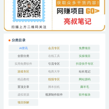
分类目录
AI资讯
会员专区
免费项目
全部分类
在线工具
实操项目
实用免费软件
引流专区
抖音快手专区
游戏专区
电商大学
站长笔记
精品教程
线报专区
网站源码
置顶文章
脚本挂机
薅羊毛
虚拟资源
视屏制作软件
软件板块
项目拆解