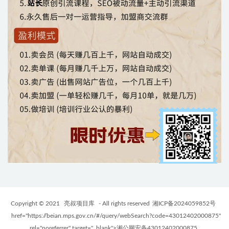
Copyright © 2021
亮叔项目库
- All rights reserved
湘ICP备2024059852号
href="https://beian.mps.gov.cn/#/query/webSearch?code=43012402000875"
rel="noreferrer" target="_blank">湘公网安备43012402000875