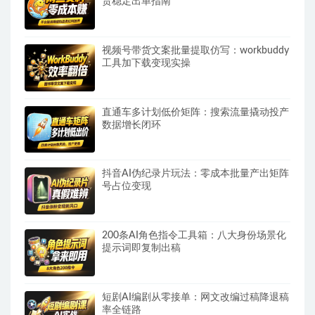
货稳定出单指南
视频号带货文案批量提取仿写：workbuddy
工具加下载变现实操
直通车多计划低价矩阵：搜索流量撬动投产
数据增长闭环
抖音AI伪纪录片玩法：零成本批量产出矩阵
号占位变现
200条AI角色指令工具箱：八大身份场景化
提示词即复制出稿
短剧AI编剧从零接单：网文改编过稿降退稿
率全链路