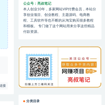
公众号：亮叔笔记
本人创业10年，多家网站VIP付费会员，本站分
享创业项目、创业教程、主题源码、电商教
程、工具软件等也不断的从淘宝购买很多教程
和模板。 专门做了这个网站用来分享这些精品
付款资源。
、
链接
分类目录