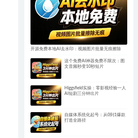
开源免费本地AI去水印：视频图片批量无痕擦除
这个免费AI神器免费不限次：图
文音频秒变10秒短片
Higgsfield实操：零影视经验一人
AI短剧三分钟出片
自媒体系统化起号：从0到1爆款
打造全路径