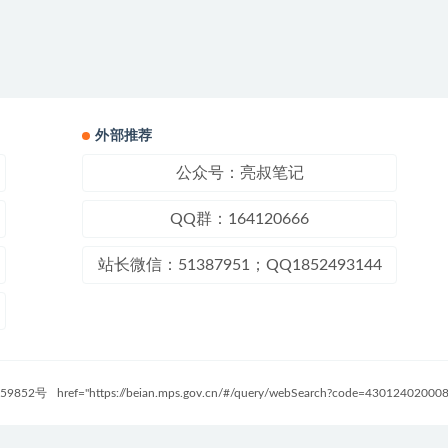
外部推荐
公众号：亮叔笔记
QQ群：164120666
站长微信：51387951；QQ1852493144
59852号
href="https://beian.mps.gov.cn/#/query/webSearch?code=4301240200