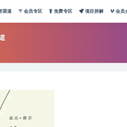
密渠道
会员专区
免费专区
项目拆解
会员
道