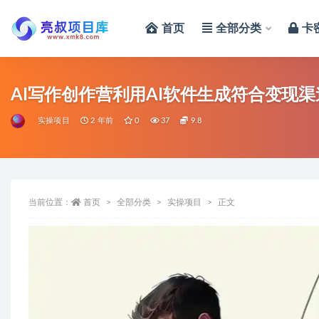
首页
全部分类
卡
全部
AI写作创作营利用AI软件生成符合变现渠
实操项目
2 年前
0
37
9.8
当前位置：
首页
全部分类
实操项目
正文